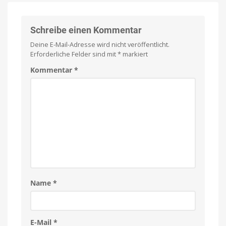
und
im
iPads
App
Store
Schreibe einen Kommentar
erhältlich
Deine E-Mail-Adresse wird nicht veröffentlicht.
Kostenlos
anspielen
Erforderliche Felder sind mit
*
markiert
Kommentar
*
Name
*
E-Mail
*