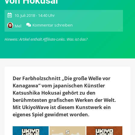
von Hokusai
10. Juli 2018 - 14:40 Uhr
zu
Kommentar schreiben
Mel
UkiyoWave:
In
Hinweis: Artikel enthält Affiliate-Links.
Was ist das?
diesem
Geschicklichkeits-
Spiel
surft
man
auf
der
Der Farbholzschnitt „Die große Welle vor
großen
Kanagawa“ vom japanischen Künstler
Welle
Katsushika Hokusai gehört zu den
von
berühmtesten grafischen Werken der Welt.
Hokusai
Mit UkiyoWave ist diesem Kunstwerk ein
eigenes Spiel gewidmet worden.