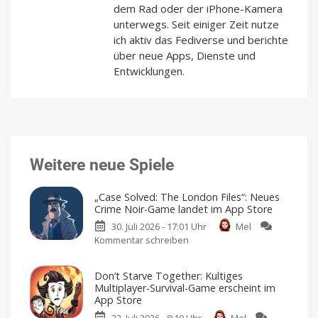
dem Rad oder der iPhone-Kamera
unterwegs. Seit einiger Zeit nutze
ich aktiv das Fediverse und berichte
über neue Apps, Dienste und
Entwicklungen.
Weitere neue Spiele
„Case Solved: The London Files“: Neues
Crime Noir-Game landet im App Store
30. Juli 2026 - 17:01 Uhr
Mel
Kommentar schreiben
zu
„Case
Solved:
Don’t Starve Together: Kultiges
The
Multiplayer-Survival-Game erscheint im
London
App Store
Files“:
23. Juli 2026 - 8:10 Uhr
Mel