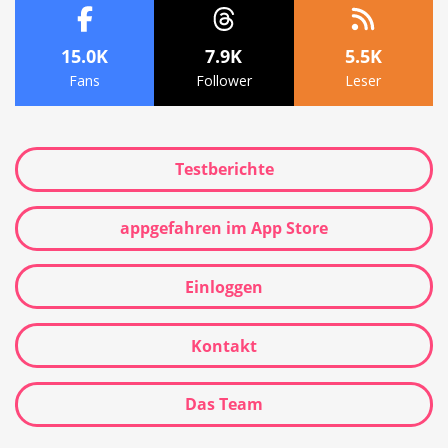
15.0K
7.9K
5.5K
Fans
Follower
Leser
Testberichte
appgefahren im App Store
Einloggen
Kontakt
Das Team