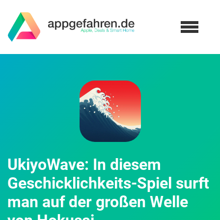
UkiyoWave: In diesem
Geschicklichkeits-Spiel surft
man auf der großen Welle