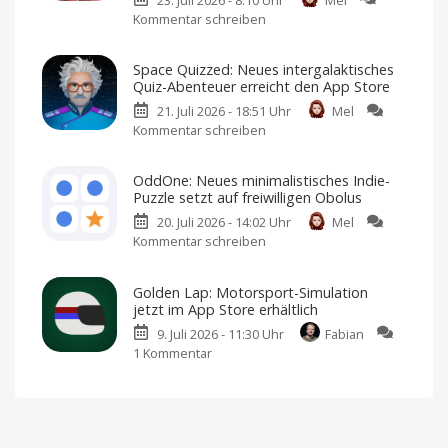
Neues
Kommentar schreiben
zu
Crime
Don’t
Noir-
Starve
Game
Space Quizzed: Neues intergalaktisches
Together:
landet
Quiz-Abenteuer erreicht den App Store
Kultiges
im
21. Juli 2026 - 18:51 Uhr
Mel
Multiplayer-
App
Kommentar schreiben
zu
Survival-
Store
Space
Game
Premium-
Spiel
Quizzed:
erscheint
mit
OddOne: Neues minimalistisches Indie-
Einmalkauf
Neues
im
Puzzle setzt auf freiwilligen Obolus
intergalaktisches
App
20. Juli 2026 - 14:02 Uhr
Mel
Quiz-
Store
Kommentar schreiben
zu
Abenteuer
Ich
habe
OddOne:
erreicht
es
bereits
Neues
den
angespielt
Golden Lap: Motorsport-Simulation
minimalistisches
App
jetzt im App Store erhältlich
Indie-
Store
9. Juli 2026 - 11:30 Uhr
Fabian
Puzzle
Kostenlos
anspielen
1 Kommentar
zu
setzt
und
per
Golden
auf
Einmalkauf
freischalten
Lap:
freiwilligen
Motorsport-
Obolus
Simulation
Spielbar
auf
jetzt
iPhones