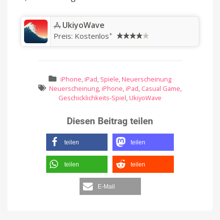
‎UkiyoWave
+
Preis:
Kostenlos
iPhone
,
iPad
,
Spiele
,
Neuerscheinung
Neuerscheinung
,
iPhone
,
iPad
,
Casual Game
,
Geschicklichkeits-Spiel
,
UkiyoWave
Diesen Beitrag teilen
teilen
teilen
teilen
teilen
E-Mail