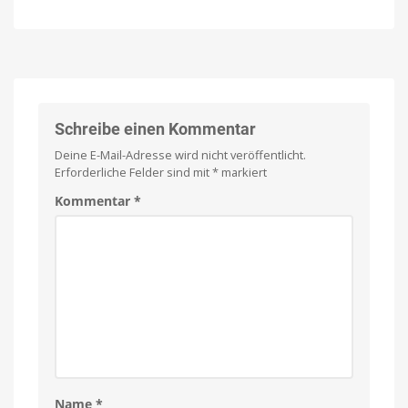
Above:
Arcade:
Neue
Football-
Wander-
Fans
App
dürfen
hilft
sich
bei
freuen
Planung,
American
Football
Orientierung
Schreibe einen Kommentar
für
iPhone
und
und
Deine E-Mail-Adresse wird nicht veröffentlicht.
iPad
Erinnerungen
Erforderliche Felder sind mit
*
markiert
Fairer
Einmalkauf
für
Kommentar
*
unbegrenzte
Wanderungen
Name
*