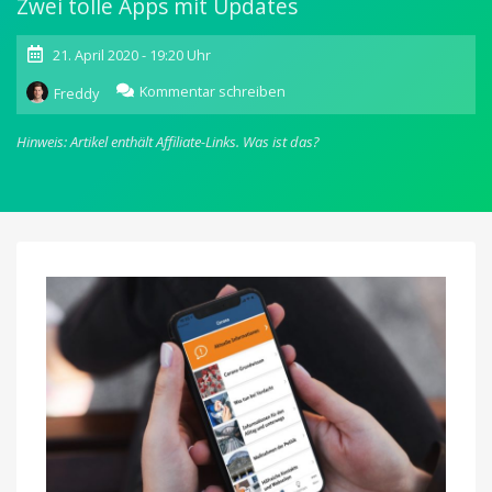
Zwei tolle Apps mit Updates
21. April 2020 - 19:20 Uhr
zu
Kommentar schreiben
Freddy
Aktualisiert:
NINA
Hinweis: Artikel enthält Affiliate-Links.
Was ist das?
mit
Corona-
News
&
Pixelmator
mit
Dateien-
App-
Support