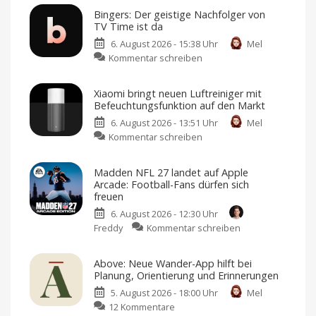
erweitert
Bingers: Der geistige Nachfolger von
Smart-
TV Time ist da
Home-
6. August 2026 - 15:38 Uhr
Mel
Portfolio:
zu
Kommentar schreiben
Zwei
Bingers:
neue
Der
Sensoren
Xiaomi bringt neuen Luftreiniger mit
geistige
für
Befeuchtungsfunktion auf den Markt
Nachfolger
Garagen,
6. August 2026 - 13:51 Uhr
Mel
von
Tore
zu
Kommentar schreiben
TV
und
Xiaomi
Time
mehr
bringt
ist
Kompatibel
Madden NFL 27 landet auf Apple
mit
neuen
da
Apple
Arcade: Football-Fans dürfen sich
Home
Luftreiniger
Mehr
freuen
als
mit
nur
eine
6. August 2026 - 12:30 Uhr
Befeuchtungsfunktion
Watchlist
zu
Freddy
Kommentar schreiben
auf
Madden
den
NFL
Markt
Above: Neue Wander-App hilft bei
27
Preis
Planung, Orientierung und Erinnerungen
und
landet
Verfügbarkeit
noch
5. August 2026 - 18:00 Uhr
Mel
auf
offen
zu
12 Kommentare
Apple