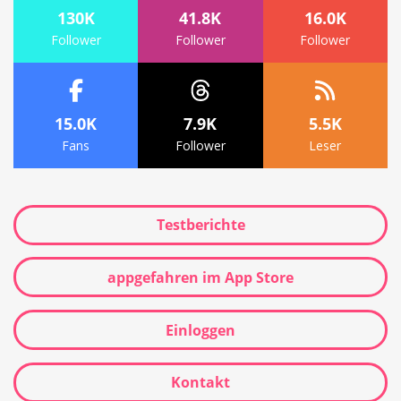
130K
41.8K
16.0K
Follower
Follower
Follower
15.0K
7.9K
5.5K
Fans
Follower
Leser
Testberichte
appgefahren im App Store
Einloggen
Kontakt