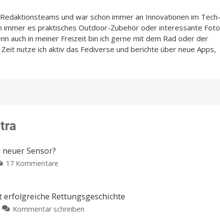
n-Redaktionsteams und war schon immer an Innovationen im Tech
n immer es praktisches Outdoor-Zubehör oder interessante Foto
enn auch in meiner Freizeit bin ich gerne mit dem Rad oder der
Zeit nutze ich aktiv das Fediverse und berichte über neue Apps,
tra
d neuer Sensor?
zu
17 Kommentare
Apple
Watch
Ultra
t erfolgreiche Rettungsgeschichte
4:
zu
Kommentar schreiben
Neues
Apple: