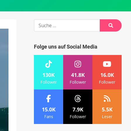
Suche
nach:
Suche
Folge uns auf Social Media
130K
41.8K
16.0K
Follower
Follower
Follower
15.0K
7.9K
5.5K
Fans
Follower
Leser