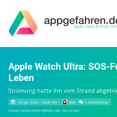
Apple Watch Ultra: SOS-Fu
Leben
Strömung hatte ihn vom Strand abgetr
zu
16. Juli 2024 - 18:00 Uhr
Mel
1 Kommentar
Appl
Hinweis: Artikel enthält Affiliate-Links.
Was ist das?
Wat