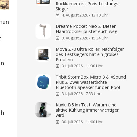
Rückkamera ist Preis-Leistungs-
Sieger
4. August 2026 - 13:10 Uhr
hnen
Dreame Pocket Neo 2: Dieser
Haartrockner pustet euch weg
t
3. August 2026 - 15:34 Uhr
Mova Z70 Ultra Roller: Nachfolger
des Testsiegers hat ein großes
Problem
en
31. Juli 2026 - 11:30 Uhr
Tribit StormBox Micro 3 & XSound
Plus 2: Zwei wasserdichte
Bluetooth-Speaker für den Pool
31. Juli 2026 - 7:33 Uhr
Kuxiu D5 im Test: Warum eine
aktive Kühlung immer wichtiger
ch
wird
30. Juli 2026 - 11:00 Uhr