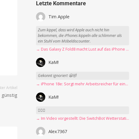
Letzte Kommentare
Tim Apple
Zum kippel, dass wird Apple auch nicht hin
bekommen, die iPhones kippeln alle schlimmer als
ein Stuhl vom Möbeldiscounter.
→ Das Galaxy Z Fold8 macht Lust auf das iPhone Ultra
KaM!
Gekonnt ignoriert 😬🤣
→ iPhone 18e: Sorgt mehr Arbeitsreicher für eine Preiserhöhung?
er Artikel
 günstig
KaM!
👍🏻🤣
→ Im Video vorgestellt: Die SwitchBot Wetterstation mit E-Ink-Display
Alex7367