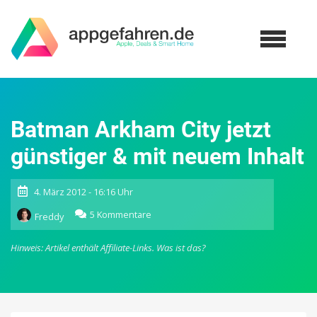
Batman Arkham City jetzt
günstiger & mit neuem Inhalt
4. März 2012 - 16:16 Uhr
zu
5 Kommentare
Freddy
Batman
Arkham
Hinweis: Artikel enthält Affiliate-Links.
Was ist das?
City
jetzt
günstiger
&
mit