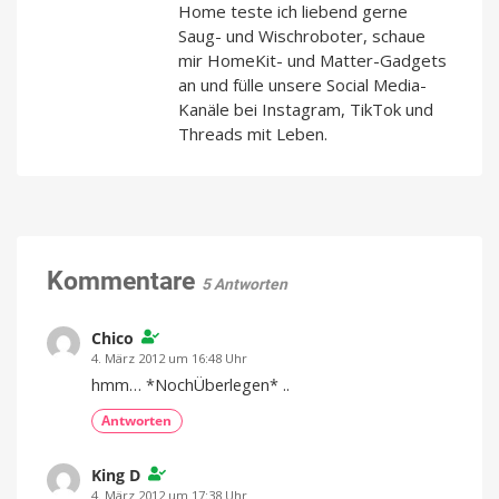
Home teste ich liebend gerne
Saug- und Wischroboter, schaue
mir HomeKit- und Matter-Gadgets
an und fülle unsere Social Media-
Kanäle bei Instagram, TikTok und
Threads mit Leben.
Kommentare
5 Antworten
Chico
4. März 2012 um 16:48 Uhr
hmm… *NochÜberlegen* ..
Antworten
King D
4. März 2012 um 17:38 Uhr