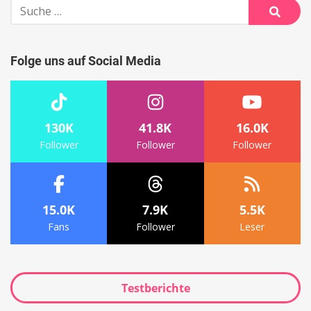
Suche
nach:
Suche
Folge uns auf Social Media
130K
41.8K
16.0K
Follower
Follower
Follower
15.0K
7.9K
5.5K
Fans
Follower
Leser
Testberichte