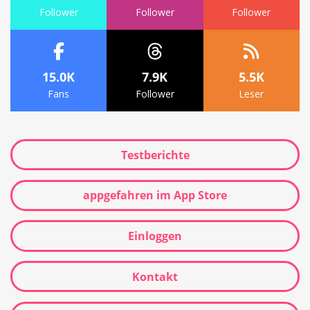
Follower
Follower
Follower
15.0K
7.9K
5.5K
Fans
Follower
Leser
Testberichte
appgefahren im App Store
Einloggen
Kontakt