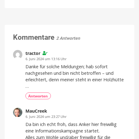
5.6
Preise,
will
Luna
Verspätungen
und
KI-
für
mehr
Lautsprecher
alle
in
Ab
sofort
Puck-
unbegrenzte
Text-
Größe
Kommentare
Chats
2 Antworten
auf
den
Markt
tractor
bringen
6. Juni 2024 um 13:16 Uhr
Design
Danke für solche Meldungen; hab sofort
von
Jony
nachgesehen und bin nicht betroffen – und
Ive
erleichtert, denn meiner steht in einer Holzhütte
…
Antworten
MauCreek
6. Juni 2024 um 23:27 Uhr
Da bin ich echt froh, dass Anker hier freiwillig
eine Informationskampagne startet.
Alles zum Wohle und/aber freiwillig für die