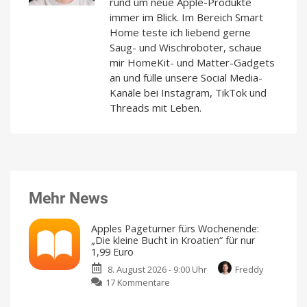
rund um neue Apple-Produkte
immer im Blick. Im Bereich Smart
Home teste ich liebend gerne
Saug- und Wischroboter, schaue
mir HomeKit- und Matter-Gadgets
an und fülle unsere Social Media-
Kanäle bei Instagram, TikTok und
Threads mit Leben.
Mehr News
Apples Pageturner fürs Wochenende:
„Die kleine Bucht in Kroatien“ für nur
1,99 Euro
8. August 2026 - 9:00 Uhr
Freddy
zu
17 Kommentare
Apples