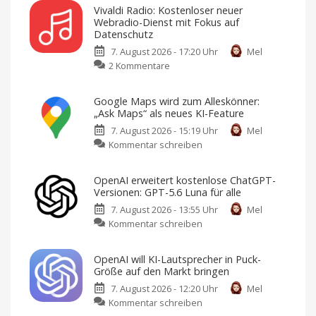
Pageturner
Vivaldi Radio: Kostenloser neuer
fürs
Webradio-Dienst mit Fokus auf
Wochenende:
Datenschutz
„Die
7. August 2026 - 17:20 Uhr
Mel
kleine
zu
2 Kommentare
Bucht
Vivaldi
in
Radio:
Kroatien“
Google Maps wird zum Alleskönner:
Kostenloser
für
„Ask Maps“ als neues KI-Feature
neuer
nur
7. August 2026 - 15:19 Uhr
Mel
Webradio-
1,99
zu
Kommentar schreiben
Dienst
Euro
Google
mit
Jedes
Wochenende
Maps
Fokus
ein
OpenAI erweitert kostenlose ChatGPT-
digitales
wird
auf
Buch
Versionen: GPT-5.6 Luna für alle
zum
zum
Datenschutz
Sparpreis
7. August 2026 - 13:55 Uhr
Mel
Alleskönner:
Keine
Werbung,
zu
Kommentar schreiben
„Ask
keine
Pop-
OpenAI
Maps“
Ups,
kein
erweitert
als
Tracking
OpenAI will KI-Lautsprecher in Puck-
kostenlose
neues
Größe auf den Markt bringen
ChatGPT-
KI-
7. August 2026 - 12:20 Uhr
Mel
Versionen:
Feature
zu
Kommentar schreiben
GPT-
Reiseplanung
2.0:
OpenAI
Echtzeit-