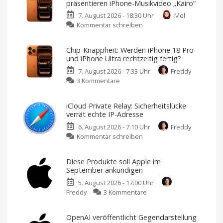
präsentieren iPhone-Musikvideo „Kairo“
7. August 2026 - 18:30 Uhr
Mel
zu
Kommentar schreiben
Apple
und
Chip-Knappheit: Werden iPhone 18 Pro
Brutalismus
und iPhone Ultra rechtzeitig fertig?
3000
7. August 2026 - 7:33 Uhr
Freddy
präsentieren
zu
3 Kommentare
iPhone-
Chip-
Musikvideo
Knappheit:
„Kairo“
iCloud Private Relay: Sicherheitslücke
Werden
Ausschließlich
verrät echte IP-Adresse
mit
iPhone
dem
iPhone
6. August 2026 - 7:10 Uhr
Freddy
18
17
Pro
zu
Kommentar schreiben
Pro
Max
gedreht
iCloud
und
Private
iPhone
Diese Produkte soll Apple im
Relay:
Ultra
September ankündigen
Sicherheitslücke
rechtzeitig
5. August 2026 - 17:00 Uhr
verrät
fertig?
zu
Freddy
3 Kommentare
echte
Der
Zeitplan
Diese
IP-
ist
eng
Produkte
Adresse
getaktet
OpenAI veröffentlicht Gegendarstellung
soll
Ein