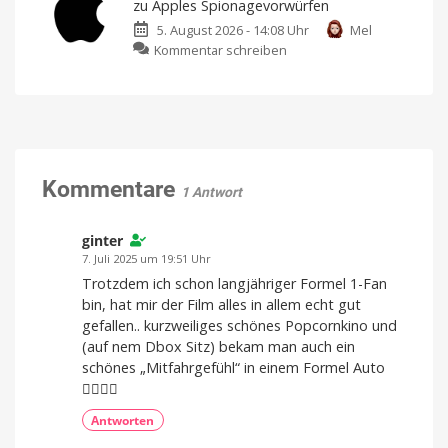
zu Apples Spionagevorwürfen
Schutzschild
Apple
mit
Rissen
5. August 2026 - 14:08 Uhr
Mel
im
zu
Kommentar schreiben
September
OpenAI
ankündigen
veröffentlicht
Ein
spannender
Gegendarstellung
Herbst
steht
zu
bevor
Apples
Spionagevorwürfen
KI-
Kommentare
Unternehmen
1 Antwort
soll
Geschäftsgeheimnisse
gestohlen
haben
ginter
7. Juli 2025 um 19:51 Uhr
Trotzdem ich schon langjähriger Formel 1-Fan
bin, hat mir der Film alles in allem echt gut
gefallen.. kurzweiliges schönes Popcornkino und
(auf nem Dbox Sitz) bekam man auch ein
schönes „Mitfahrgefühl“ in einem Formel Auto
👍🏻👍🏻
Antworten