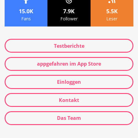
15.0K
7.9K
5.5K
Fans
Follower
Leser
Testberichte
appgefahren im App Store
Einloggen
Kontakt
Das Team