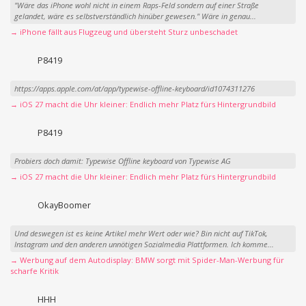
"Wäre das iPhone wohl nicht in einem Raps-Feld sondern auf einer Straße
gelandet, wäre es selbstverständlich hinüber gewesen." Wäre in genau...
→ iPhone fällt aus Flugzeug und übersteht Sturz unbeschadet
P8419
https://apps.apple.com/at/app/typewise-offline-keyboard/id1074311276
→ iOS 27 macht die Uhr kleiner: Endlich mehr Platz fürs Hintergrundbild
P8419
Probiers doch damit: Typewise Offline keyboard von Typewise AG
→ iOS 27 macht die Uhr kleiner: Endlich mehr Platz fürs Hintergrundbild
OkayBoomer
Und deswegen ist es keine Artikel mehr Wert oder wie? Bin nicht auf TikTok,
Instagram und den anderen unnötigen Sozialmedia Plattformen. Ich komme...
→ Werbung auf dem Autodisplay: BMW sorgt mit Spider-Man-Werbung für
scharfe Kritik
HHH