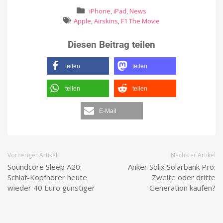
iPhone
,
iPad
,
News
Apple
,
Airskins
,
F1 The Movie
Diesen Beitrag teilen
teilen
teilen
teilen
teilen
E-Mail
Vorheriger Artikel
Nächster Artikel
Soundcore Sleep A20:
Anker Solix Solarbank Pro:
Schlaf-Kopfhörer heute
Zweite oder dritte
wieder 40 Euro günstiger
Generation kaufen?