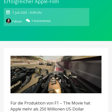
Erfolgreicher Apple-Film
7. Juli 2025 - 9:09 Uhr
zu
1 Kommentar
Fabian
F1
–
The
Movie
hat
bereits
293
Millionen
US-
Dollar
eingespielt
Für die Produktion von F1 – The Movie hat
Apple mehr als 250 Millionen US-Dollar