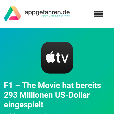
F1 – The Movie hat bereits
293 Millionen US-Dollar
eingespielt