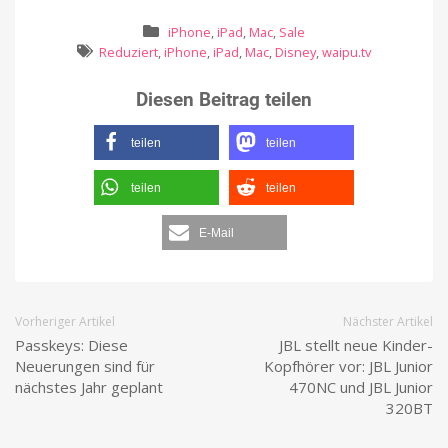
iPhone
,
iPad
,
Mac
,
Sale
Reduziert
,
iPhone
,
iPad
,
Mac
,
Disney
,
waipu.tv
Diesen Beitrag teilen
teilen
teilen
teilen
teilen
E-Mail
Vorheriger Artikel
Nächster Artikel
Passkeys: Diese
JBL stellt neue Kinder-
Neuerungen sind für
Kopfhörer vor: JBL Junior
nächstes Jahr geplant
470NC und JBL Junior
320BT