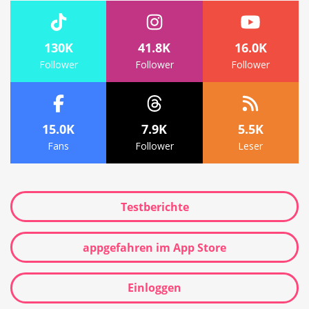
130K
41.8K
16.0K
Follower
Follower
Follower
15.0K
7.9K
5.5K
Fans
Follower
Leser
Testberichte
appgefahren im App Store
Einloggen