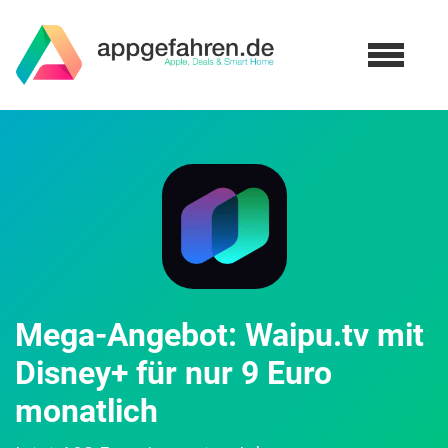
Mega-Angebot: Waipu.tv mit
Disney+ für nur 9 Euro
monatlich