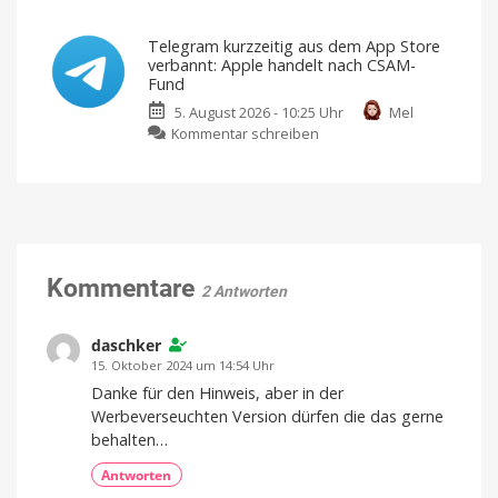
unbegrenzte
Ted
KI-
Wanderungen
Unternehmen
Lasso
soll
Telegram kurzzeitig aus dem App Store
Geschäftsgeheimnisse
Staffel
gestohlen
verbannt: Apple handelt nach CSAM-
haben
4
Fund
ist
5. August 2026 - 10:25 Uhr
Mel
bei
zu
Kommentar schreiben
Apple
Telegram
TV
kurzzeitig
gestartet
aus
Die
Kult-
dem
Serie
kehrt
App
mit
10
Store
neuen
Episoden
verbannt:
Kommentare
zurück
2 Antworten
Apple
handelt
nach
daschker
CSAM-
15. Oktober 2024 um 14:54 Uhr
Fund
Danke für den Hinweis, aber in der
Erpresser
Werbeverseuchten Version dürfen die das gerne
nutzt
KI
behalten…
und
Manipulation
Antworten