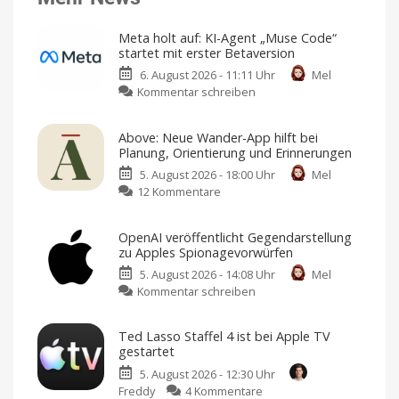
Meta holt auf: KI-Agent „Muse Code“
startet mit erster Betaversion
6. August 2026 - 11:11 Uhr
Mel
zu
Kommentar schreiben
Meta
holt
Above: Neue Wander-App hilft bei
auf:
Planung, Orientierung und Erinnerungen
KI-
5. August 2026 - 18:00 Uhr
Mel
Agent
zu
12 Kommentare
„Muse
Above:
Code“
Neue
startet
OpenAI veröffentlicht Gegendarstellung
Wander-
mit
zu Apples Spionagevorwürfen
App
erster
5. August 2026 - 14:08 Uhr
Mel
hilft
Betaversion
zu
Kommentar schreiben
bei
Geeignet
für
OpenAI
Planung,
Entwickler
und
veröffentlicht
Orientierung
Entwicklerinnen
Ted Lasso Staffel 4 ist bei Apple TV
Gegendarstellung
und
gestartet
zu
Erinnerungen
5. August 2026 - 12:30 Uhr
Apples
Fairer
Einmalkauf
zu
Freddy
4 Kommentare
Spionagevorwürfen
für