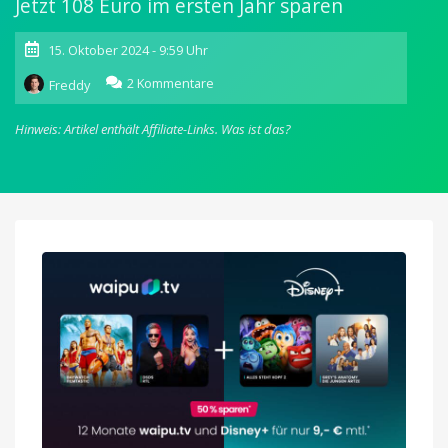
Jetzt 108 Euro im ersten Jahr sparen
15. Oktober 2024 - 9:59 Uhr
zu
2 Kommentare
Freddy
Mega-
Angebot:
Hinweis: Artikel enthält Affiliate-Links.
Was ist das?
Waipu.tv
mit
Disney+
für
nur
9
Euro
monatlich