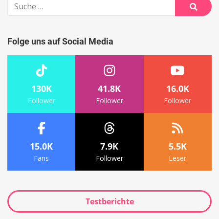
Suche
nach:
Suche
Folge uns auf Social Media
130K
41.8K
16.0K
Follower
Follower
Follower
15.0K
7.9K
5.5K
Fans
Follower
Leser
Testberichte