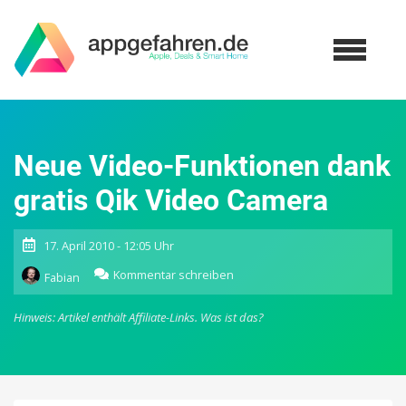
Neue Video-Funktionen dank
gratis Qik Video Camera
17. April 2010 - 12:05 Uhr
zu
Kommentar schreiben
Fabian
Neue
Video-
Hinweis: Artikel enthält Affiliate-Links.
Was ist das?
Funktionen
dank
gratis
Qik
Video