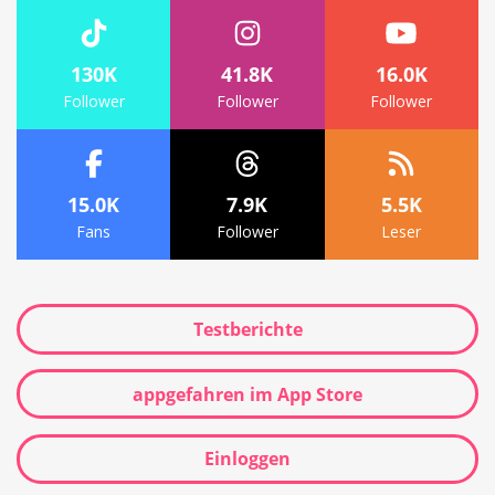
130K
41.8K
16.0K
Follower
Follower
Follower
15.0K
7.9K
5.5K
Fans
Follower
Leser
Testberichte
appgefahren im App Store
Einloggen