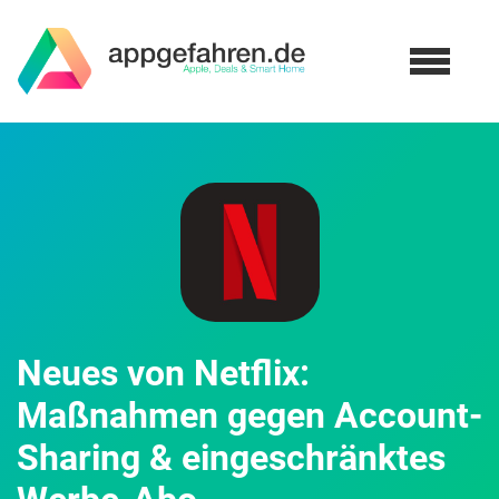
Neues von Netflix:
Maßnahmen gegen Account-
Sharing & eingeschränktes