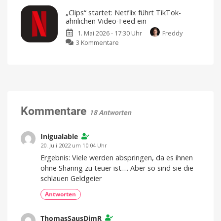
bleiben
und
Das
an
sind
„Clips“ startet: Netflix führt TikTok-
der
Netflix
die
Spitze
ähnlichen Video-Feed ein
Pläne
derzeit
1. Mai 2026 - 17:30 Uhr
Freddy
zum
zu
3 Kommentare
halben
„Clips“
Preis
startet:
Auch
für
Netflix
bestehende
Kunden
führt
interessant
TikTok-
ähnlichen
Video-
Kommentare
18 Antworten
Feed
ein
Zuerst
Inigualable
in
ausgewählten
20. Juli 2022 um 10:04 Uhr
Märkten
Ergebnis: Viele werden abspringen, da es ihnen
ohne Sharing zu teuer ist…. Aber so sind sie die
schlauen Geldgeier
Antworten
ThomasSausDimR