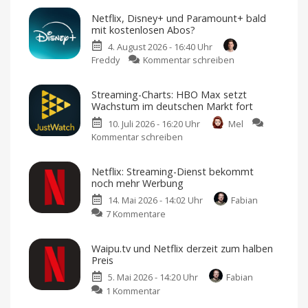
Netflix, Disney+ und Paramount+ bald
mit kostenlosen Abos?
4. August 2026 - 16:40 Uhr
zu
Freddy
Kommentar schreiben
Netflix,
Disney+
Streaming-Charts: HBO Max setzt
und
Wachstum im deutschen Markt fort
Paramount+
10. Juli 2026 - 16:20 Uhr
Mel
bald
Kommentar schreiben
zu
mit
Streaming-
kostenlosen
Charts:
Abos?
Netflix: Streaming-Dienst bekommt
HBO
Gratis-
noch mehr Werbung
Inhalte,
Max
um
Nutzer
14. Mai 2026 - 14:02 Uhr
Fabian
setzt
anzulocken
zu
7 Kommentare
Wachstum
Netflix:
im
Streaming-
deutschen
Waipu.tv und Netflix derzeit zum halben
Dienst
Markt
Preis
bekommt
fort
5. Mai 2026 - 14:20 Uhr
Fabian
noch
Netflix
und
zu
1 Kommentar
mehr
Amazon
Prime
Waipu.tv
Werbung
Video