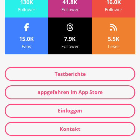
130K
41.8K
16.0K
Follower
Follower
Follower
15.0K
7.9K
5.5K
Fans
Follower
Leser
Testberichte
appgefahren im App Store
Einloggen
Kontakt