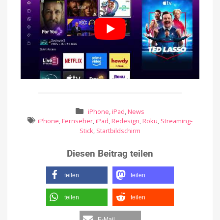
iPhone
,
iPad
,
News
iPhone
,
Fernseher
,
iPad
,
Redesign
,
Roku
,
Streaming-
Stick
,
Startbildschirm
Diesen Beitrag teilen
teilen
teilen
teilen
teilen
E-Mail