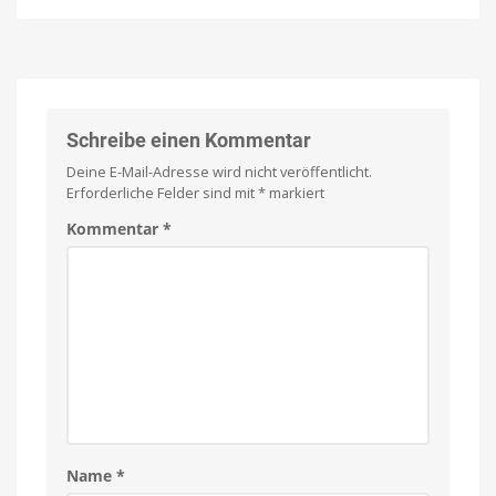
„Verwaltete
Staffel
Konten“
am
jetzt
21.
auch
Oktober
in
2026
Spotify
Eine
Familie
Free
Schreibe einen Kommentar
auf
der
Eigenes
Suche
Musikerlebnis
Deine E-Mail-Adresse wird nicht veröffentlicht.
nach
für
Wahrheit
Kinder
Erforderliche Felder sind mit
*
markiert
und
Jugendliche
Kommentar
*
Name
*