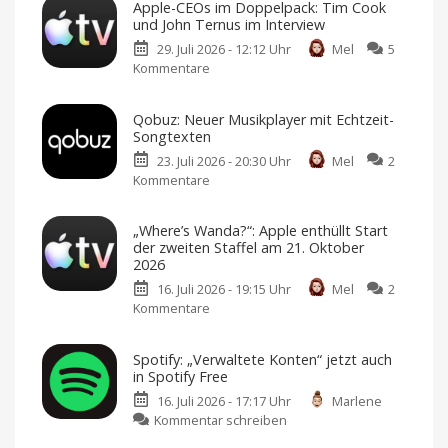
Apple-CEOs im Doppelpack: Tim Cook
und
und John Ternus im Interview
Paramount+
29. Juli 2026 - 12:12 Uhr
Mel
5
bald
Kommentare
zu
mit
Apple-
kostenlosen
CEOs
Abos?
Qobuz: Neuer Musikplayer mit Echtzeit-
im
Gratis-
Songtexten
Inhalte,
Doppelpack:
um
Nutzer
23. Juli 2026 - 20:30 Uhr
Mel
2
Tim
anzulocken
Kommentare
zu
Cook
Qobuz:
und
Neuer
John
„Where’s Wanda?“: Apple enthüllt Start
Musikplayer
Ternus
der zweiten Staffel am 21. Oktober
mit
im
2026
Echtzeit-
Interview
16. Juli 2026 - 19:15 Uhr
Mel
2
Songtexten
Über
Führungswechsel
Kommentare
zu
Ein
und
Player,
Apple
„Where’s
der
TV
sich
Wanda?“:
anpasst
Spotify: „Verwaltete Konten“ jetzt auch
Apple
in Spotify Free
enthüllt
16. Juli 2026 - 17:17 Uhr
Marlene
Start
zu
Kommentar schreiben
der
Spotify:
zweiten