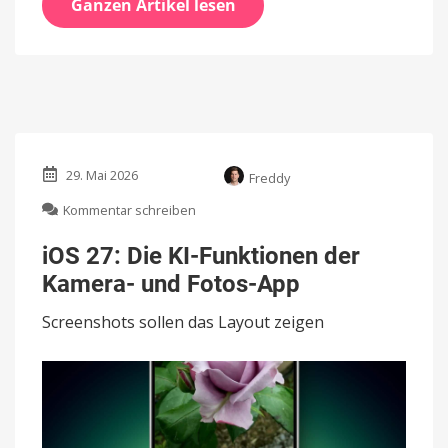
Ganzen Artikel lesen
29. Mai 2026
Freddy
zu
Kommentar schreiben
iOS
27:
iOS 27: Die KI-Funktionen der
Die
Kamera- und Fotos-App
KI-
Funktionen
Screenshots sollen das Layout zeigen
der
Kamera-
und
Fotos-
App