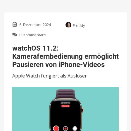
6. Dezember 2024
Freddy
zu
11 Kommentare
watchOS
11.2:
watchOS 11.2:
Kamerafernbedienung
Kamerafernbedienung ermöglicht
ermöglicht
Pausieren
Pausieren von iPhone-Videos
von
iPhone-
Apple Watch fungiert als Auslöser
Videos