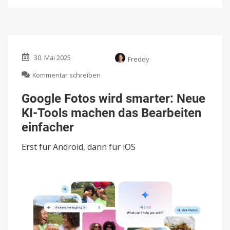
30. Mai 2025
Freddy
zu
Kommentar schreiben
Google
Fotos
Google Fotos wird smarter: Neue
wird
KI-Tools machen das Bearbeiten
smarter:
Neue
einfacher
KI-
Tools
Erst für Android, dann für iOS
machen
das
Bearbeiten
einfacher