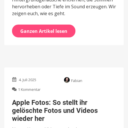
hervorheben oder Tiefe im Sound erzeugen. Wir
zeigen euch, wie es geht.
Ganzen Artikel lesen
4. Juli 2025
Fabian
zu
1 Kommentar
Apple
Fotos:
Apple Fotos: So stellt ihr
So
gelöschte Fotos und Videos
stellt
ihr
wieder her
gelöschte
Fotos