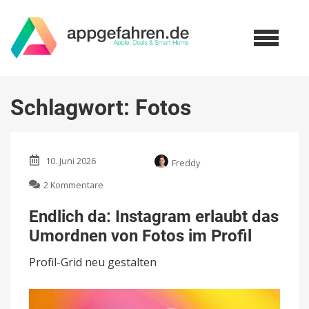
Schlagwort:
Fotos
10. Juni 2026
Freddy
zu
2 Kommentare
Endlich
da:
Endlich da: Instagram erlaubt das
Instagram
Umordnen von Fotos im Profil
erlaubt
das
Profil-Grid neu gestalten
Umordnen
von
Fotos
im