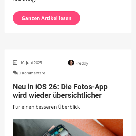
Ganzen Artikel lesen
10. Juni 2025
Freddy
zu
3 Kommentare
Neu
in
Neu in iOS 26: Die Fotos-App
iOS
wird wieder übersichtlicher
26:
Die
Für einen besseren Überblick
Fotos-
App
wird
wieder
übersichtlicher