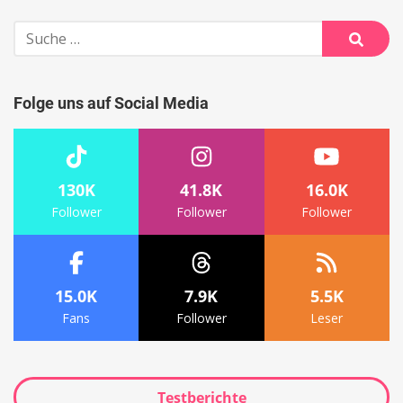
Navigation
Suche
nach:
Suche
Folge uns auf Social Media
130K
41.8K
16.0K
Follower
Follower
Follower
15.0K
7.9K
5.5K
Fans
Follower
Leser
Testberichte