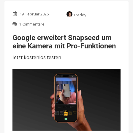
19. Februar 2026
Freddy
zu
4 Kommentare
Google
erweitert
Google erweitert Snapseed um
Snapseed
eine Kamera mit Pro-Funktionen
um
eine
Jetzt kostenlos testen
Kamera
mit
Pro-
Funktionen