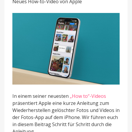
Neues How-to-Video von Apple
und
Videos
wieder
her
In einem seiner neuesten
„How to“-Videos
präsentiert Apple eine kurze Anleitung zum
Wiederherstellen gelöschter Fotos und Videos in
der Fotos-App auf dem iPhone. Wir führen euch
in diesem Beitrag Schritt für Schritt durch die
Anleitung.