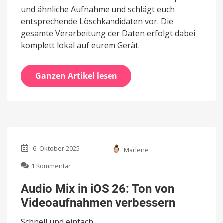
und ähnliche Aufnahme und schlägt euch
entsprechende Löschkandidaten vor. Die
gesamte Verarbeitung der Daten erfolgt dabei
komplett lokal auf eurem Gerät.
Ganzen Artikel lesen
6. Oktober 2025
Marlene
zu
1 Kommentar
Audio
Mix
Audio Mix in iOS 26: Ton von
in
Videoaufnahmen verbessern
iOS
26:
Schnell und einfach
Ton