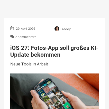
29. April 2026
Freddy
zu
2 Kommentare
iOS
27:
iOS 27: Fotos-App soll großes KI-
Fotos-
Update bekommen
App
soll
Neue Tools in Arbeit
großes
KI-
Update
bekommen