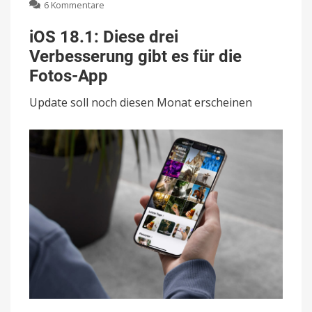
zu
6 Kommentare
iOS
18.1:
iOS 18.1: Diese drei
Diese
Verbesserung gibt es für die
drei
Verbesserung
Fotos-App
gibt
es
Update soll noch diesen Monat erscheinen
für
die
Fotos-
App