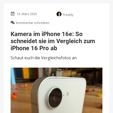
13. März 2025
Freddy
zu
Kommentar schreiben
Kamera
im
Kamera im iPhone 16e: So
iPhone
schneidet sie im Vergleich zum
16e:
So
iPhone 16 Pro ab
schneidet
sie
Schaut euch die Vergleichsfotos an
im
Vergleich
zum
iPhone
16
Pro
ab