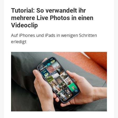
Tutorial:
So
Tutorial: So verwandelt ihr
verwandelt
mehrere Live Photos in einen
ihr
mehrere
Videoclip
Live
Photos
Auf iPhones und iPads in wenigen Schritten
in
erledigt
einen
Videoclip