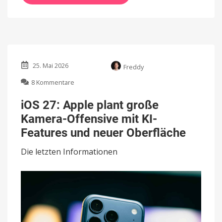
25. Mai 2026
Freddy
zu
8 Kommentare
iOS
27:
iOS 27: Apple plant große
Apple
Kamera-Offensive mit KI-
plant
große
Features und neuer Oberfläche
Kamera-
Offensive
Die letzten Informationen
mit
KI-
Features
und
neuer
Oberfläche