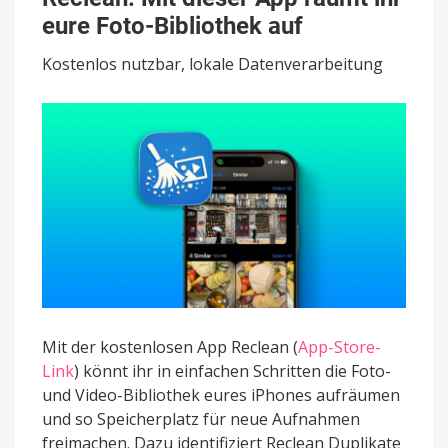
dieser
eure Foto-Bibliothek auf
App
räumt
Kostenlos nutzbar, lokale Datenverarbeitung
ihr
eure
Foto-
Bibliothek
auf
Mit der kostenlosen App Reclean (
App-Store-
Link
) könnt ihr in einfachen Schritten die Foto-
und Video-Bibliothek eures iPhones aufräumen
und so Speicherplatz für neue Aufnahmen
freimachen. Dazu identifiziert Reclean Duplikate