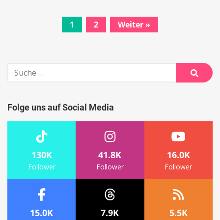
1
2
Weiter »
Beitrags-
Navigation
Suche
nach:
Suche
Folge uns auf Social Media
130K
41.8K
16.0K
Follower
Follower
Follower
15.0K
7.9K
5.5K