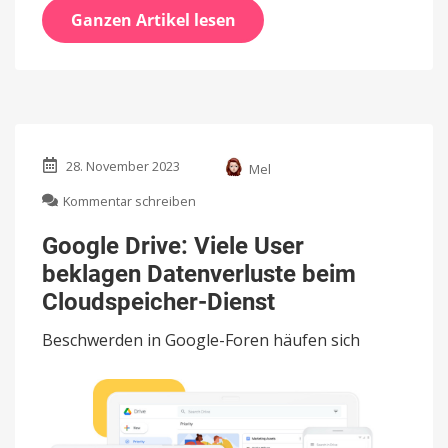
Ganzen Artikel lesen
28. November 2023
Mel
zu
Kommentar schreiben
Google
Drive:
Google Drive: Viele User
Viele
beklagen Datenverluste beim
User
beklagen
Cloudspeicher-Dienst
Datenverluste
beim
Beschwerden in Google-Foren häufen sich
Cloudspeicher-
Dienst