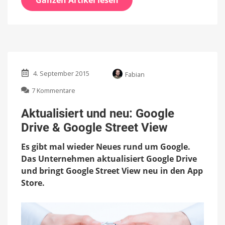
4. September 2015
Fabian
zu
7 Kommentare
Aktualisiert
und
Aktualisiert und neu: Google
neu:
Drive & Google Street View
Google
Drive
Es gibt mal wieder Neues rund um Google.
&
Google
Das Unternehmen aktualisiert Google Drive
Street
und bringt Google Street View neu in den App
View
Store.