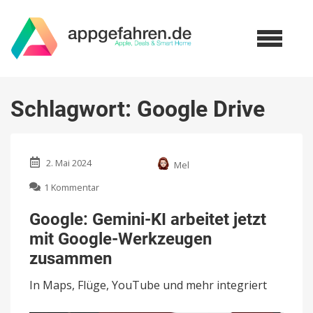
Schlagwort:
Google Drive
2. Mai 2024
Mel
zu
1 Kommentar
Google:
Gemini-
Google: Gemini-KI arbeitet jetzt
KI
mit Google-Werkzeugen
arbeitet
jetzt
zusammen
mit
Google-
In Maps, Flüge, YouTube und mehr integriert
Werkzeugen
zusammen