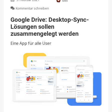
Mel
zu
Kommentar schreiben
Google
Drive:
Google Drive: Desktop-Sync-
Desktop-
Lösungen sollen
Sync-
Lösungen
zusammengelegt werden
sollen
zusammengelegt
Eine App für alle User
werden