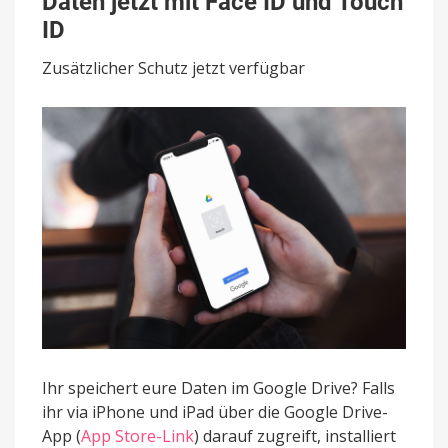
Daten jetzt mit Face ID und Touch
App
schützt
ID
Daten
jetzt
Zusätzlicher Schutz jetzt verfügbar
mit
Face
ID
und
Touch
ID
Ihr speichert eure Daten im Google Drive? Falls
ihr via iPhone und iPad über die Google Drive-
App (
App Store-Link
) darauf zugreift, installiert