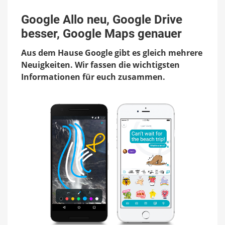
Google
Allo
Google Allo neu, Google Drive
neu,
besser, Google Maps genauer
Google
Drive
Aus dem Hause Google gibt es gleich mehrere
besser,
Google
Neuigkeiten. Wir fassen die wichtigsten
Maps
Informationen für euch zusammen.
genauer