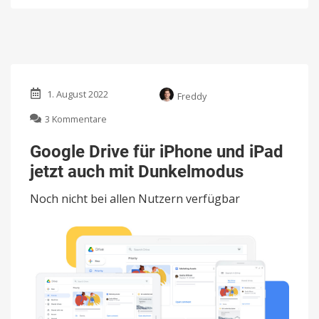
1. August 2022
Freddy
zu
3 Kommentare
Google
Drive
Google Drive für iPhone und iPad
für
jetzt auch mit Dunkelmodus
iPhone
und
Noch nicht bei allen Nutzern verfügbar
iPad
jetzt
auch
mit
Dunkelmodus