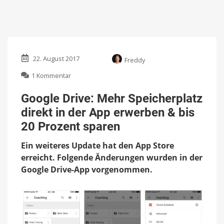
22. August 2017
Freddy
zu
1 Kommentar
Google
Drive:
Google Drive: Mehr Speicherplatz
Mehr
direkt in der App erwerben & bis
Speicherplatz
direkt
20 Prozent sparen
in
der
Ein weiteres Update hat den App Store
App
erreicht. Folgende Änderungen wurden in der
erwerben
Google Drive-App vorgenommen.
&
bis
20
Prozent
sparen