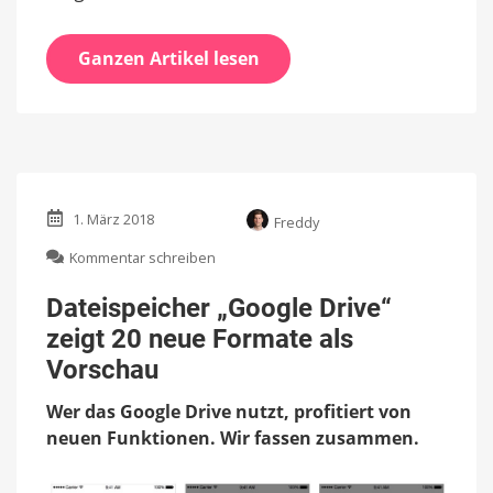
Ganzen Artikel lesen
1. März 2018
Freddy
zu
Kommentar schreiben
Dateispeicher
„Google
Dateispeicher „Google Drive“
Drive“
zeigt 20 neue Formate als
zeigt
20
Vorschau
neue
Formate
Wer das Google Drive nutzt, profitiert von
als
neuen Funktionen. Wir fassen zusammen.
Vorschau