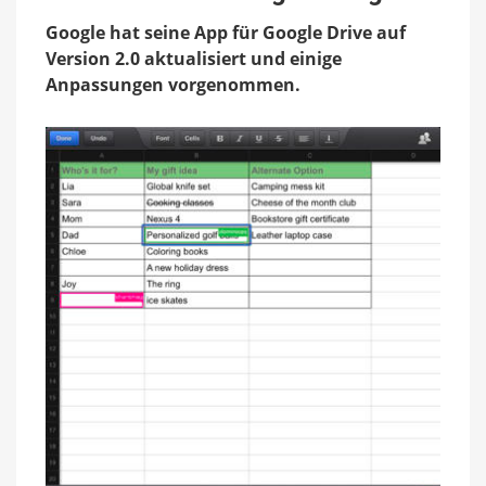
Version
Google hat seine App für Google Drive auf
2.0
mit
Version 2.0 aktualisiert und einige
neuem
Anpassungen vorgenommen.
Design
verfügbar