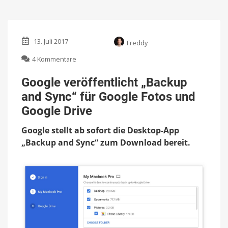
13. Juli 2017
Freddy
zu
4 Kommentare
Google
veröffentlicht
Google veröffentlicht „Backup
„Backup
and Sync“ für Google Fotos und
and
Sync“
Google Drive
für
Google
Google stellt ab sofort die Desktop-App
Fotos
„Backup and Sync“ zum Download bereit.
und
Google
Drive