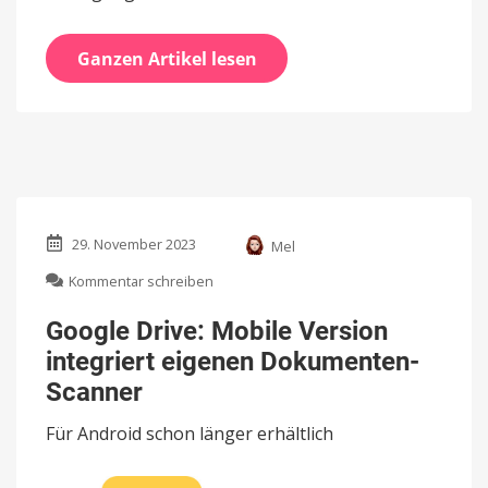
Ganzen Artikel lesen
29. November 2023
Mel
zu
Kommentar schreiben
Google
Drive:
Google Drive: Mobile Version
Mobile
integriert eigenen Dokumenten-
Version
integriert
Scanner
eigenen
Dokumenten-
Für Android schon länger erhältlich
Scanner