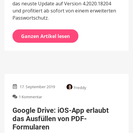
das neuste Update auf Version 4.2020.18204
und profitiert ab sofort von einem erweiterten
Passwortschutz.
Ganzen Artikel lesen
17. September 2019
Freddy
zu
1 Kommentar
Google
Drive:
Google Drive: iOS-App erlaubt
iOS-
das Ausfüllen von PDF-
App
erlaubt
Formularen
das