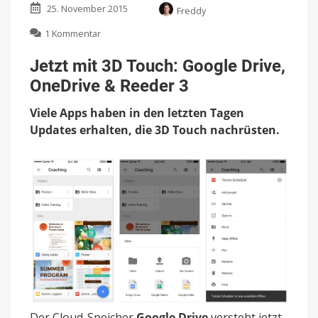
25. November 2015
Freddy
zu
1 Kommentar
Jetzt
mit
Jetzt mit 3D Touch: Google Drive,
3D
OneDrive & Reeder 3
Touch:
Google
Viele Apps haben in den letzten Tagen
Drive,
OneDrive
Updates erhalten, die 3D Touch nachrüsten.
&
Reeder
3
Der Cloud-Speicher
Google Drive
versteht jetzt