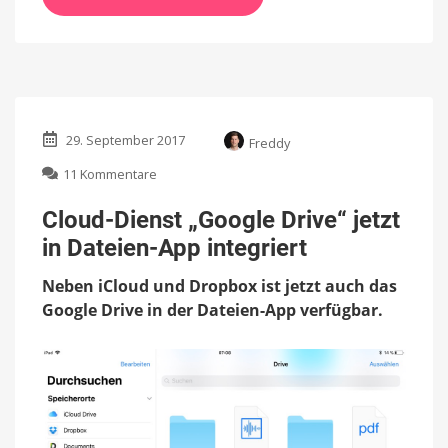
29. September 2017
Freddy
zu
11 Kommentare
Cloud-
Dienst
Cloud-Dienst „Google Drive“ jetzt
„Google
in Dateien-App integriert
Drive“
jetzt
Neben iCloud und Dropbox ist jetzt auch das
in
Dateien-
Google Drive in der Dateien-App verfügbar.
App
integriert