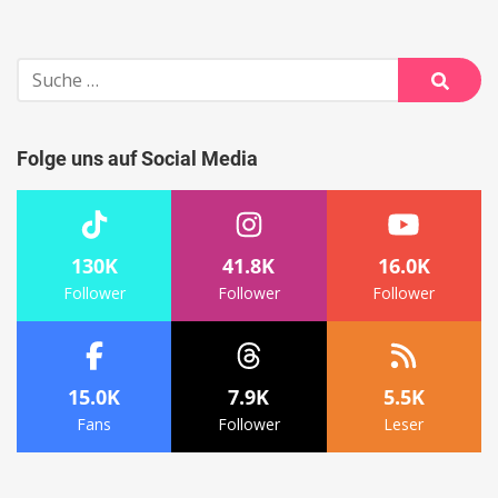
Suche
nach:
Suche
Folge uns auf Social Media
130K
41.8K
16.0K
Follower
Follower
Follower
15.0K
7.9K
5.5K
Fans
Follower
Leser