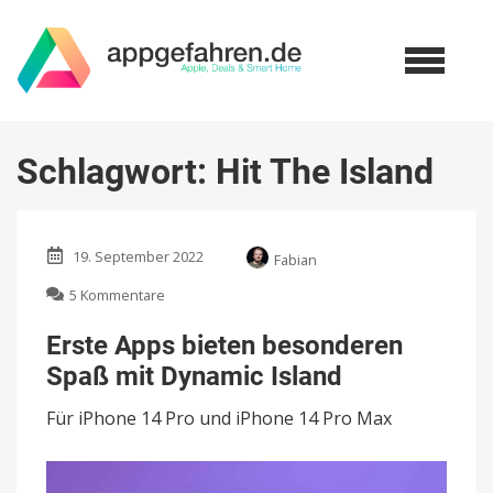
Schlagwort:
Hit The Island
19. September 2022
Fabian
zu
5 Kommentare
Erste
Apps
Erste Apps bieten besonderen
bieten
Spaß mit Dynamic Island
besonderen
Spaß
Für iPhone 14 Pro und iPhone 14 Pro Max
mit
Dynamic
Island