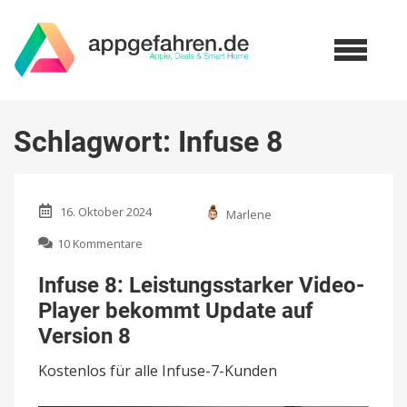
Schlagwort:
Infuse 8
16. Oktober 2024
Marlene
zu
10 Kommentare
Infuse
8:
Infuse 8: Leistungsstarker Video-
Leistungsstarker
Player bekommt Update auf
Video-
Player
Version 8
bekommt
Update
Kostenlos für alle Infuse-7-Kunden
auf
Version