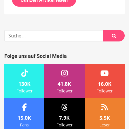
Suche
nach:
Suche
Folge uns auf Social Media
130K
41.8K
16.0K
Follower
Follower
Follower
15.0K
7.9K
5.5K
Fans
Follower
Leser