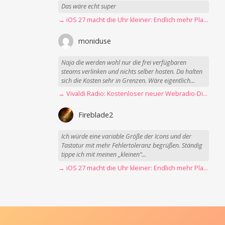
Das wäre echt super
→ iOS 27 macht die Uhr kleiner: Endlich mehr Platz fürs Hintergrundbild
moniduse
Naja die werden wohl nur die frei verfügbaren
steams verlinken und nichts selber hosten. Da halten
sich die Kosten sehr in Grenzen. Wäre eigentlich...
→ Vivaldi Radio: Kostenloser neuer Webradio-Dienst mit Fokus auf Datenschutz
Fireblade2
Ich würde eine variable Größe der Icons und der
Tastatur mit mehr Fehlertoleranz begrüßen. Ständig
tippe ich mit meinen „kleinen“...
→ iOS 27 macht die Uhr kleiner: Endlich mehr Platz fürs Hintergrundbild