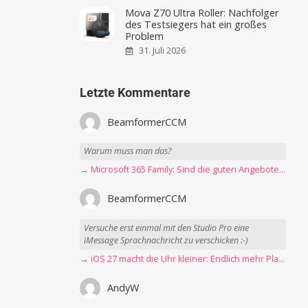
Mova Z70 Ultra Roller: Nachfolger
des Testsiegers hat ein großes
Problem
31. Juli 2026
Letzte Kommentare
BeamformerCCM
Warum muss man das?
→ Microsoft 365 Family: Sind die guten Angebote vorbei?
BeamformerCCM
Versuche erst einmal mit den Studio Pro eine
iMessage Sprachnachricht zu verschicken :-)
→ iOS 27 macht die Uhr kleiner: Endlich mehr Platz fürs Hintergrundbild
AndyW