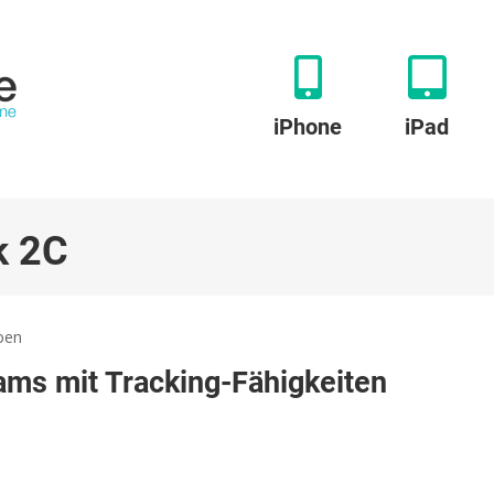
iPhone
iPad
k 2C
zu
ben
Insta360:
ams mit Tracking-Fähigkeiten
Zwei
neue
Link-
Webcams
mit