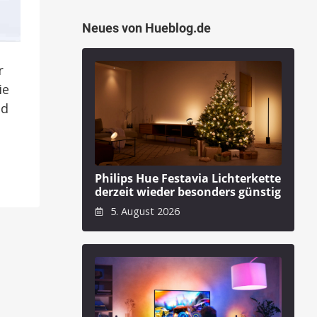
Neues von Hueblog.de
r
ie
nd
Philips Hue Festavia Lichterkette
derzeit wieder besonders günstig
5. August 2026