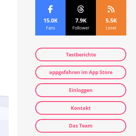
15.0K
7.9K
5.5K
Fans
Follower
Leser
Testberichte
appgefahren im App Store
Einloggen
Kontakt
Das Team