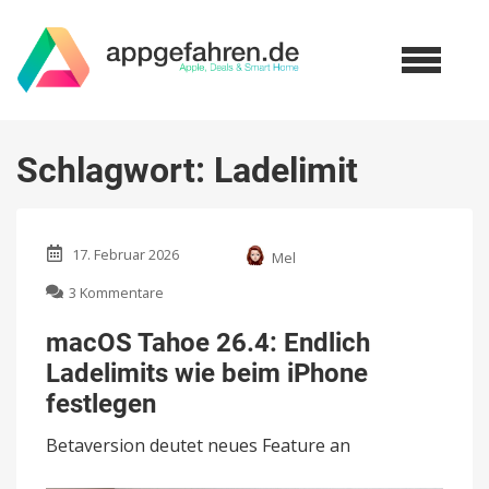
Schlagwort:
Ladelimit
17. Februar 2026
Mel
zu
3 Kommentare
macOS
Tahoe
macOS Tahoe 26.4: Endlich
26.4:
Ladelimits wie beim iPhone
Endlich
Ladelimits
festlegen
wie
beim
Betaversion deutet neues Feature an
iPhone
festlegen