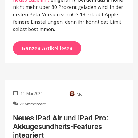
nicht mehr über 80 Prozent geladen wird. In der
ersten Beta-Version von iOS 18 erlaubt Apple
feinere Einstellungen, denn ihr könnt das Limit
selbst bestimmen.
Ganzen Artikel lesen
14. Mai 2024
Mel
zu
7 Kommentare
Neues
iPad
Neues iPad Air und iPad Pro:
Air
Akkugesundheits-Features
und
iPad
integriert