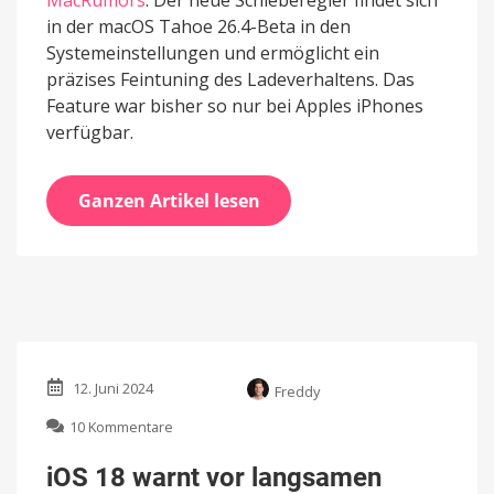
MacRumors
. Der neue Schieberegler findet sich
in der macOS Tahoe 26.4-Beta in den
Systemeinstellungen und ermöglicht ein
präzises Feintuning des Ladeverhaltens. Das
Feature war bisher so nur bei Apples iPhones
verfügbar.
Ganzen Artikel lesen
12. Juni 2024
Freddy
zu
10 Kommentare
iOS
18
iOS 18 warnt vor langsamen
warnt