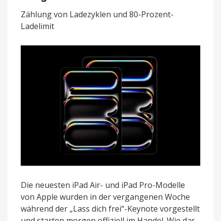
Pro:
Akkugesundheits-
Zählung von Ladezyklen und 80-Prozent-
Features
Ladelimit
integriert
Die neuesten iPad Air- und iPad Pro-Modelle
von Apple wurden in der vergangenen Woche
während der „Lass dich frei“-Keynote vorgestellt
und starten morgen offiziell im Handel. Wie das