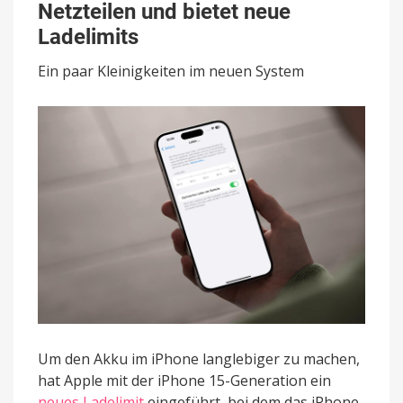
Netzteilen und bietet neue
vor
langsamen
Ladelimits
Netzteilen
und
Ein paar Kleinigkeiten im neuen System
bietet
neue
Ladelimits
Um den Akku im iPhone langlebiger zu machen,
hat Apple mit der iPhone 15-Generation ein
neues Ladelimit
eingeführt, bei dem das iPhone