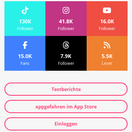
130K
41.8K
16.0K
Follower
Follower
Follower
15.0K
7.9K
5.5K
Fans
Follower
Leser
Testberichte
appgefahren im App Store
Einloggen