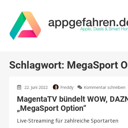
Schlagwort:
MegaSport O
z
22. Juni 2022
Freddy
Kommentar schreiben
M
MagentaTV bündelt WOW, DAZN 
b
„MegaSport Option“
u
Live-Streaming für zahlreiche Sportarten
M