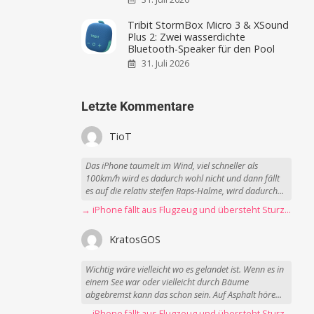
Tribit StormBox Micro 3 & XSound
Plus 2: Zwei wasserdichte
Bluetooth-Speaker für den Pool
31. Juli 2026
Letzte Kommentare
TioT
Das iPhone taumelt im Wind, viel schneller als
100km/h wird es dadurch wohl nicht und dann fällt
es auf die relativ steifen Raps-Halme, wird dadurch...
→ iPhone fällt aus Flugzeug und übersteht Sturz unbeschadet
KratosGOS
Wichtig wäre vielleicht wo es gelandet ist. Wenn es in
einem See war oder vielleicht durch Bäume
abgebremst kann das schon sein. Auf Asphalt höre...
→ iPhone fällt aus Flugzeug und übersteht Sturz unbeschadet