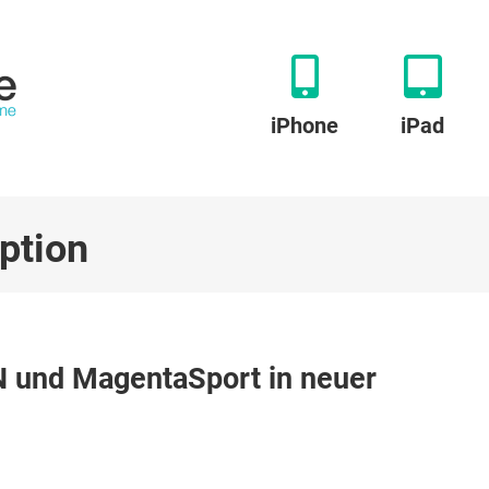
iPhone
iPad
ption
u
agentaTV
und MagentaSport in neuer
ündelt
WOW,
DAZN
nd
agentaSport