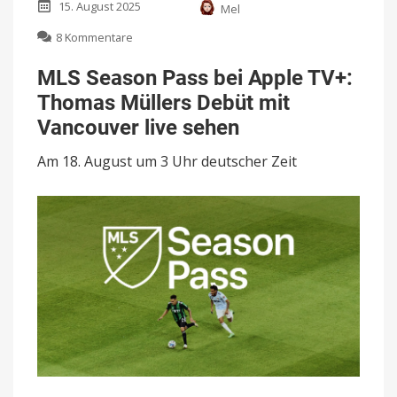
15. August 2025
Mel
zu
8 Kommentare
MLS
Season
MLS Season Pass bei Apple TV+:
Pass
Thomas Müllers Debüt mit
bei
Apple
Vancouver live sehen
TV+:
Thomas
Am 18. August um 3 Uhr deutscher Zeit
Müllers
Debüt
mit
Vancouver
live
sehen