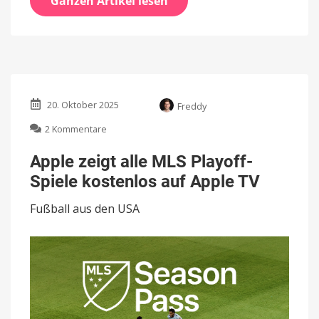
Ganzen Artikel lesen
20. Oktober 2025
Freddy
zu
2 Kommentare
Apple
zeigt
Apple zeigt alle MLS Playoff-
alle
Spiele kostenlos auf Apple TV
MLS
Playoff-
Fußball aus den USA
Spiele
kostenlos
auf
Apple
TV