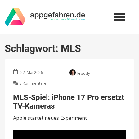
Schlagwort:
MLS
22. Mai 2026
Freddy
zu
3 Kommentare
MLS-
Spiel:
MLS-Spiel: iPhone 17 Pro ersetzt
iPhone
TV-Kameras
17
Pro
Apple startet neues Experiment
ersetzt
TV-
Kameras