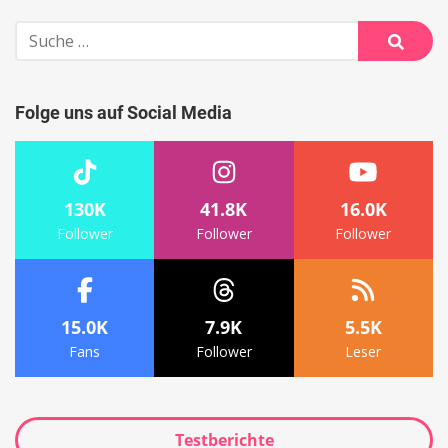
Suche
nach:
Suche
Folge uns auf Social Media
130K
41.8K
16.0K
Follower
Follower
Follower
15.0K
7.9K
5.5K
Fans
Follower
Leser
Testberichte