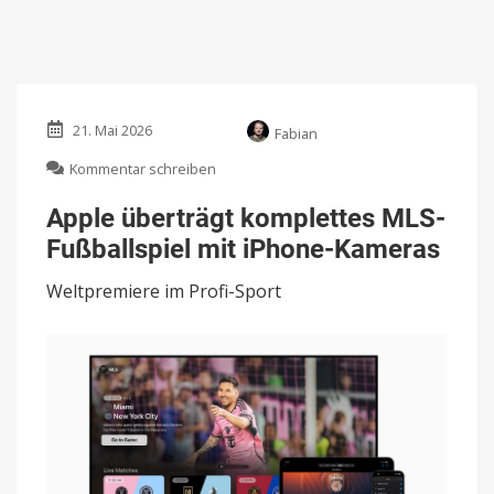
21. Mai 2026
Fabian
zu
Kommentar schreiben
Apple
überträgt
Apple überträgt komplettes MLS-
komplettes
Fußballspiel mit iPhone-Kameras
MLS-
Fußballspiel
Weltpremiere im Profi-Sport
mit
iPhone-
Kameras