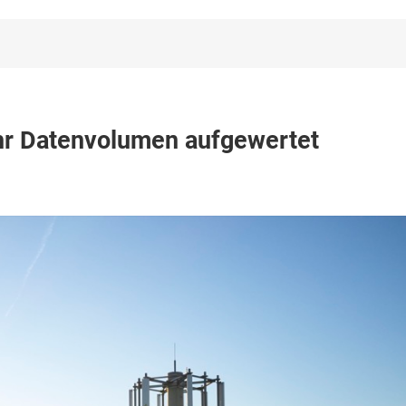
ehr Datenvolumen aufgewertet
men
t