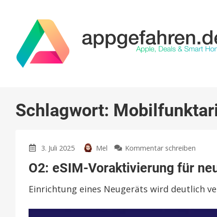
Schlagwort:
Mobilfunktar
zu
3. Juli 2025
Mel
Kommentar schreiben
O2:
O2: eSIM-Voraktivierung für ne
eSIM-
Vorakt
Einrichtung eines Neugeräts wird deutlich ve
für
neue
iPhon