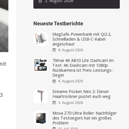
2. August 2026
Neueste Testberichte
MagSafe-Powerbank mit Qi2.2,
Schnellladen & USB-C-Kabel
angeschaut
6. August 2026
70mai 4K A810 Lite Dashcam im
mit
Test: 4K-Dashcam mit 1080p
Rückkamera ist Preis-Leistungs-
Sieger
4. August 2026
Dreame Pocket Neo 2: Dieser
 3
Haartrockner pustet euch weg
3. August 2026
Mova Z70 Ultra Roller: Nachfolger
des Testsiegers hat ein großes
Problem
31. Juli 2026