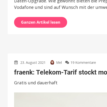
Daten-Upgrade. Wie gewohnt bieten die Prep
Vodafone und sind auf Wunsch mit der umwel
Ganzen Artikel lesen
zu
23. August 2021
Mel
19 Kommentare
fraenk:
fraenk: Telekom-Tarif stockt m
Telek
Tarif
Gratis und dauerhaft
stockt
monatl
Daten
um
1