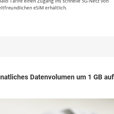
aid-Tarife einen Zugang ins schnelle 5G-Netz von
tfreundlichen eSIM erhältlich.
onatliches Datenvolumen um 1 GB auf
om-
iches
volumen