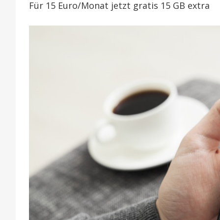
Für 15 Euro/Monat jetzt gratis 15 GB extra
Datenopti
von
25
auf
40
GB/Monat
erhöht