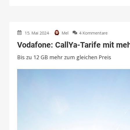
zu
15. Mai 2024
Mel
4 Kommentare
Vodafone:
Vodafone: CallYa-Tarife mit m
CallYa-
Tarife
Bis zu 12 GB mehr zum gleichen Preis
mit
mehr
Datenvolu
aufgewerte