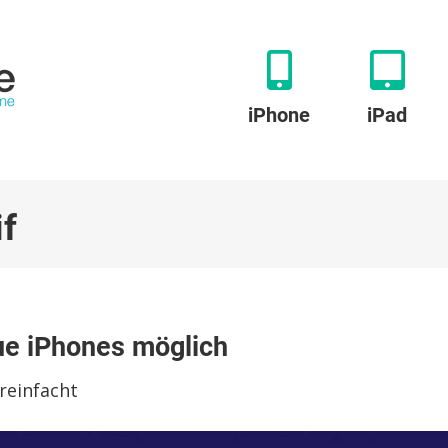
iPhone
iPad
if
ue iPhones möglich
ivierung
reinfacht
es