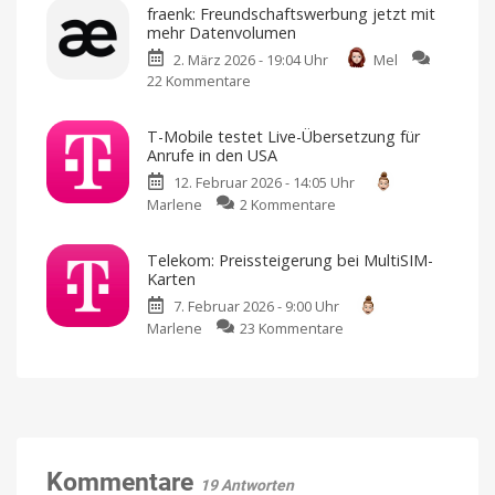
in
fraenk: Freundschaftswerbung jetzt mit
Allestörungen:
210
mehr Datenvolumen
Ländern
Bald
2. März 2026 - 19:04 Uhr
Mel
in
22 Kommentare
zu
neuer
fraenk:
Hand
Freundschaftswerbung
Geht
an
T-Mobile testet Live-Übersetzung für
jetzt
Accenture
Anrufe in den USA
mit
12. Februar 2026 - 14:05 Uhr
mehr
zu
Marlene
2 Kommentare
Datenvolumen
T-
5
GB
Mobile
pro
Telekom: Preissteigerung bei MultiSIM-
Empfehlung
testet
und
Karten
bis
Live-
zu
20
7. Februar 2026 - 9:00 Uhr
Übersetzung
Freunde
anwerben
zu
Marlene
23 Kommentare
für
Telekom:
Anrufe
Preissteigerung
in
bei
den
MultiSIM-
USA
Karten
Funktioniert
unabhängig
Werden
vom
40
Endgerät
Prozent
Kommentare
19 Antworten
teurer