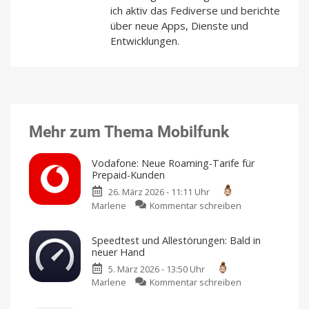
ich aktiv das Fediverse und berichte
über neue Apps, Dienste und
Entwicklungen.
Mehr zum Thema Mobilfunk
Vodafone: Neue Roaming-Tarife für
Prepaid-Kunden
26. März 2026 - 11:11 Uhr
zu
Marlene
Kommentar schreiben
Vodafone:
Neue
Speedtest und Allestörungen: Bald in
Roaming-
neuer Hand
Tarife
5. März 2026 - 13:50 Uhr
für
zu
Marlene
Kommentar schreiben
Prepaid-
Speedtest
Kunden
und
Nutzbar