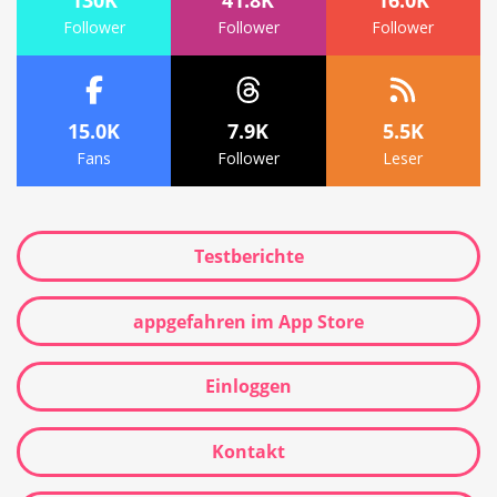
Follower
Follower
Follower
15.0K
7.9K
5.5K
Fans
Follower
Leser
Testberichte
appgefahren im App Store
Einloggen
Kontakt