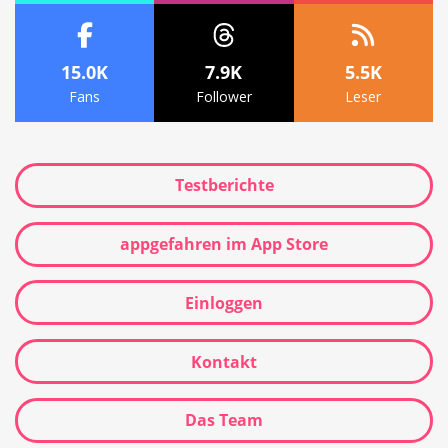
15.0K
7.9K
5.5K
Fans
Follower
Leser
Testberichte
appgefahren im App Store
Einloggen
Kontakt
Das Team