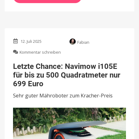
12. Juli 2025
Fabian
zu
Kommentar schreiben
Letzte
Chance:
Letzte Chance: Navimow i105E
Navimow
für bis zu 500 Quadratmeter nur
i105E
für
699 Euro
bis
zu
Sehr guter Mähroboter zum Kracher-Preis
500
Quadratmeter
nur
699
Euro