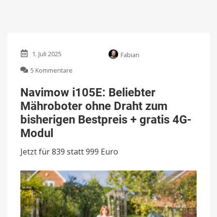
1. Juli 2025
Fabian
zu
5 Kommentare
Navimow
i105E:
Navimow i105E: Beliebter
Beliebter
Mähroboter ohne Draht zum
Mähroboter
ohne
bisherigen Bestpreis + gratis 4G-
Draht
Modul
zum
bisherigen
Jetzt für 839 statt 999 Euro
Bestpreis
+
gratis
4G-
Modul