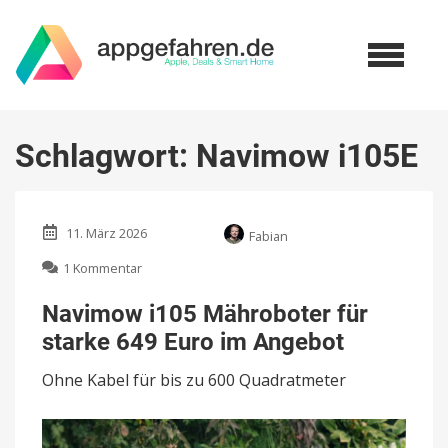
Schlagwort:
Navimow i105E
11. März 2026
Fabian
zu
1 Kommentar
Navimow
i105
Navimow i105 Mähroboter für
Mähroboter
starke 649 Euro im Angebot
für
starke
Ohne Kabel für bis zu 600 Quadratmeter
649
Euro
im
Angebot