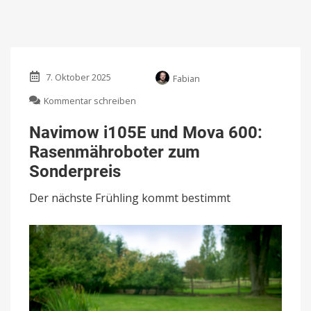
7. Oktober 2025
Fabian
zu
Kommentar schreiben
Navimow
i105E
Navimow i105E und Mova 600:
und
Rasenmähroboter zum
Mova
600:
Sonderpreis
Rasenmähroboter
zum
Der nächste Frühling kommt bestimmt
Sonderpreis