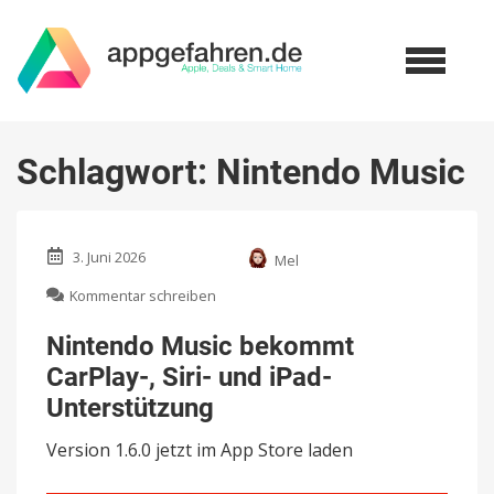
Schlagwort:
Nintendo Music
3. Juni 2026
Mel
zu
Kommentar schreiben
Nintendo
Music
Nintendo Music bekommt
bekommt
CarPlay-, Siri- und iPad-
CarPlay-,
Siri-
Unterstützung
und
iPad-
Version 1.6.0 jetzt im App Store laden
Unterstützung