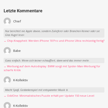
Letzte Kommentare
Chief
Nur berichtet nie Apple davon, sondern Zulieferer oder Branchen Kenner oder sie
Glas Kugel leser.
→ Chip-Knappheit: Werden iPhone 18 Pro und iPhone Ultra rechtzeitig fertig?
Babe
Ganz einfach. Wenn sich keiner echauffiert, dann wird das immer mehr.
→ Werbung auf dem Autodisplay: BMW sorgt mit Spider-Man-Werbung für
scharfe Kritik
K-Kollektiv
Macht Spaß, Gedankenspiel mit entspannter Musik ☺️
→ OddOne: Minimalistisches Puzzle erhält per Update 150 neue Level
K-Kollektiv