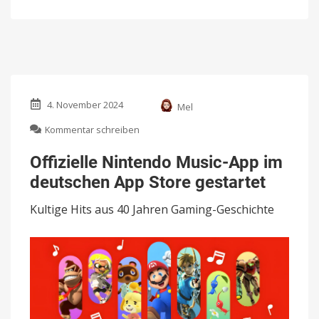
4. November 2024
Mel
zu
Kommentar schreiben
Offizielle
Nintendo
Offizielle Nintendo Music-App im
Music-
deutschen App Store gestartet
App
im
Kultige Hits aus 40 Jahren Gaming-Geschichte
deutschen
App
Store
gestartet