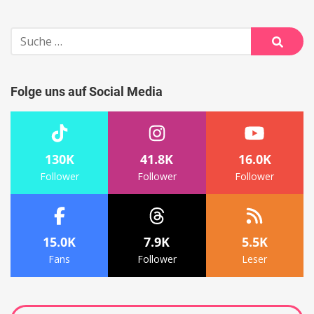
Suche
nach:
Suche
Folge uns auf Social Media
130K
41.8K
16.0K
Follower
Follower
Follower
15.0K
7.9K
5.5K
Fans
Follower
Leser