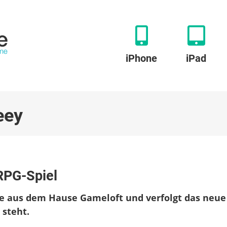
iPhone
iPad
eey
cred
RPG-Spiel
yseey:
lles
ele aus dem Hause Gameloft und verfolgt das neue
tion-
G-
 steht.
el