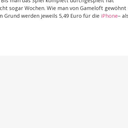
. Bis man das Spiel komplett durchgespielt hat
icht sogar Wochen. Wie man von Gameloft gewöhnt i
em Grund werden jeweils 5,49 Euro für die
iPhone
– al