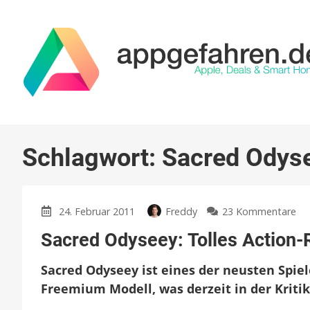
Schlagwort:
Sacred Odys
zu
24. Februar 2011
Freddy
23 Kommentare
Sa
Sacred Odyseey: Tolles Action-
Od
To
Sacred Odyseey ist eines der neusten Spi
Ac
RP
Freemium Modell, was derzeit in der Kritik
Spi