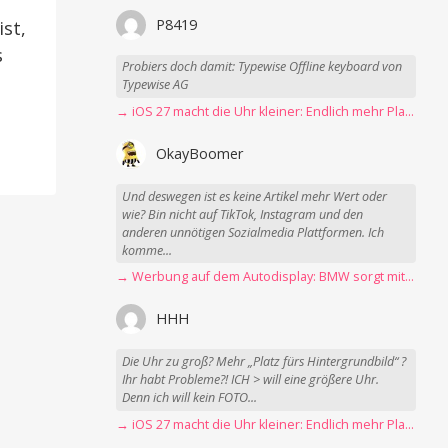
P8419
st,
s
Probiers doch damit: Typewise Offline keyboard von
Typewise AG
→ iOS 27 macht die Uhr kleiner: Endlich mehr Platz fürs Hintergrundbild
OkayBoomer
Und deswegen ist es keine Artikel mehr Wert oder
wie? Bin nicht auf TikTok, Instagram und den
anderen unnötigen Sozialmedia Plattformen. Ich
komme...
→ Werbung auf dem Autodisplay: BMW sorgt mit Spider-Man-Werbung für scharfe Kritik
HHH
Die Uhr zu groß? Mehr „Platz fürs Hintergrundbild“ ?
Ihr habt Probleme?! ICH > will eine größere Uhr.
Denn ich will kein FOTO...
→ iOS 27 macht die Uhr kleiner: Endlich mehr Platz fürs Hintergrundbild