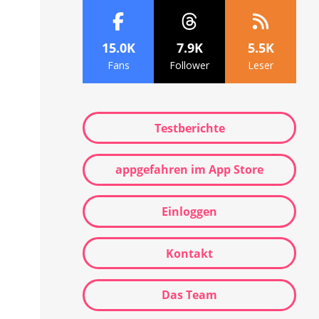
15.0K
7.9K
5.5K
Fans
Follower
Leser
Testberichte
appgefahren im App Store
Einloggen
Kontakt
Das Team