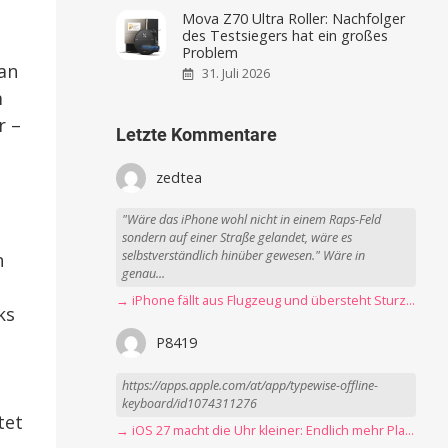
Mova Z70 Ultra Roller: Nachfolger
des Testsiegers hat ein großes
Problem
an
31. Juli 2026
m
r –
Letzte Kommentare
zedtea
"Wäre das iPhone wohl nicht in einem Raps-Feld
sondern auf einer Straße gelandet, wäre es
selbstverständlich hinüber gewesen." Wäre in
n
genau...
→ iPhone fällt aus Flugzeug und übersteht Sturz unbeschadet
ks
P8419
https://apps.apple.com/at/app/typewise-offline-
keyboard/id1074311276
tet
→ iOS 27 macht die Uhr kleiner: Endlich mehr Platz fürs Hintergrundbild