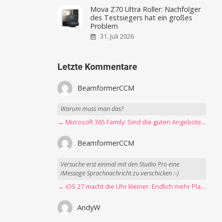
Mova Z70 Ultra Roller: Nachfolger
des Testsiegers hat ein großes
Problem
31. Juli 2026
Letzte Kommentare
BeamformerCCM
Warum muss man das?
→ Microsoft 365 Family: Sind die guten Angebote vorbei?
BeamformerCCM
Versuche erst einmal mit den Studio Pro eine
iMessage Sprachnachricht zu verschicken :-)
→ iOS 27 macht die Uhr kleiner: Endlich mehr Platz fürs Hintergrundbild
AndyW