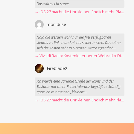
Das wäre echt super
→ iOS 27 macht die Uhr kleiner: Endlich mehr Platz fürs Hintergrundbild
moniduse
Naja die werden wohl nur die frei verfügbaren
steams verlinken und nichts selber hosten. Da halten
sich die Kosten sehr in Grenzen. Wäre eigentlich...
→ Vivaldi Radio: Kostenloser neuer Webradio-Dienst mit Fokus auf Datenschutz
Fireblade2
Ich würde eine variable Größe der Icons und der
Tastatur mit mehr Fehlertoleranz begrüßen. Ständig
tippe ich mit meinen „kleinen“...
→ iOS 27 macht die Uhr kleiner: Endlich mehr Platz fürs Hintergrundbild