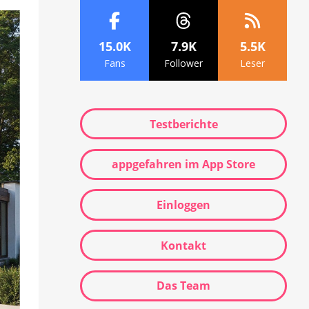
15.0K
7.9K
5.5K
Fans
Follower
Leser
Testberichte
appgefahren im App Store
Einloggen
Kontakt
Das Team