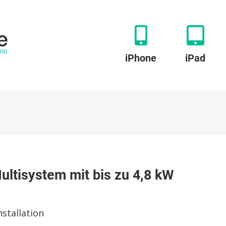
iPhone
iPad
zu
Anker
ultisystem mit bis zu 4,8 kW
olix:
Neues
Solarbank-
Multisystem
nstallation
mit