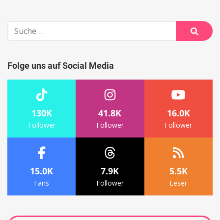
Suche
nach:
Suche
Folge uns auf Social Media
130K
41.8K
16.0K
Follower
Follower
Follower
15.0K
7.9K
5.5K
Fans
Follower
Leser