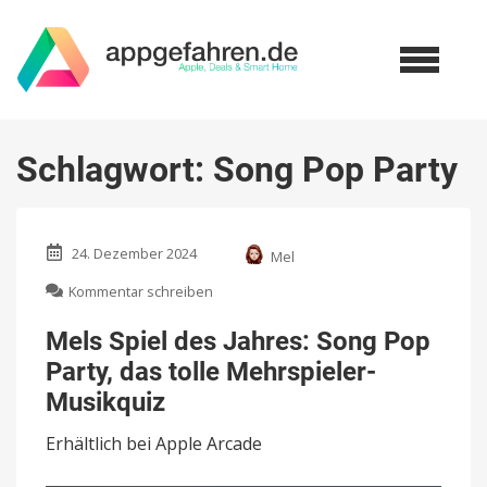
Schlagwort:
Song Pop Party
24. Dezember 2024
Mel
zu
Kommentar schreiben
Mels
Spiel
Mels Spiel des Jahres: Song Pop
des
Party, das tolle Mehrspieler-
Jahres:
Song
Musikquiz
Pop
Party,
Erhältlich bei Apple Arcade
das
tolle