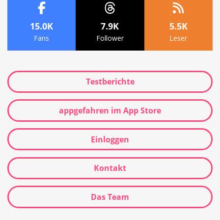
15.0K
7.9K
5.5K
Fans
Follower
Leser
Testberichte
appgefahren im App Store
Einloggen
Kontakt
Das Team