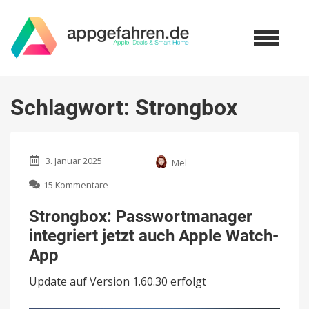
Schlagwort:
Strongbox
3. Januar 2025
Mel
zu
15 Kommentare
Strongbox:
Passwortmanager
Strongbox: Passwortmanager
integriert
integriert jetzt auch Apple Watch-
jetzt
auch
App
Apple
Watch-
Update auf Version 1.60.30 erfolgt
App