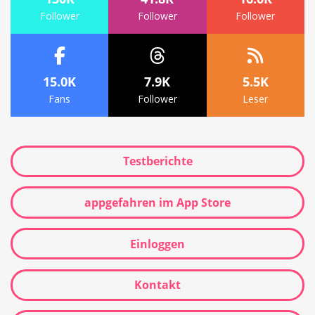
Follower
Follower
Follower
15.0K
7.9K
5.5K
Fans
Follower
Leser
Testberichte
appgefahren im App Store
Einloggen
Kontakt