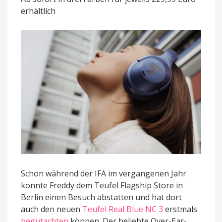
Ear-
erhältlich
Kopfhörer
wurde
weiter
optimiert
Schon während der IFA im vergangenen Jahr
konnte Freddy dem Teufel Flagship Store in
Berlin einen Besuch abstatten und hat dort
auch den neuen
Teufel Real Blue NC 3
erstmals
begutachten
können. Der beliebte Over-Ear-