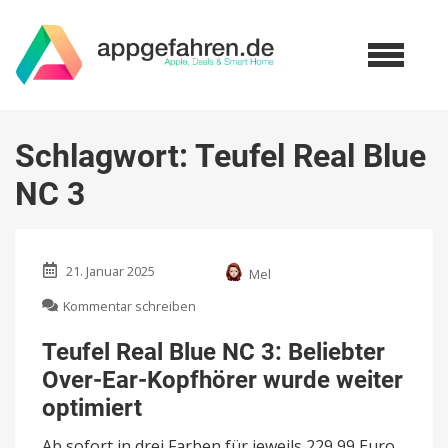
Schlagwort:
Teufel Real Blue
NC 3
21. Januar 2025
Mel
zu
Kommentar schreiben
Teufel
Real
Teufel Real Blue NC 3: Beliebter
Blue
Over-Ear-Kopfhörer wurde weiter
NC
3:
optimiert
Beliebter
Over-
Ab sofort in drei Farben für jeweils 229,99 Euro