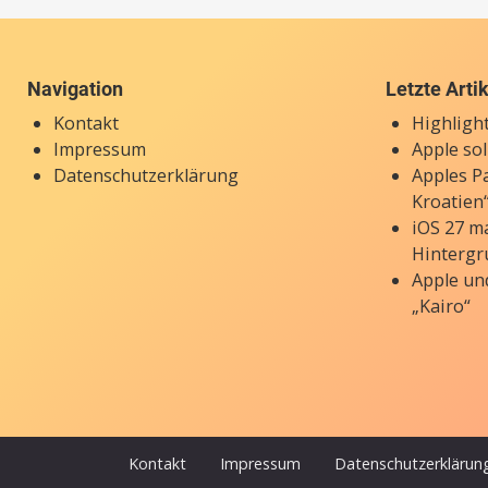
Navigation
Letzte Arti
Kontakt
Highligh
Impressum
Apple so
Datenschutzerklärung
Apples P
Kroatien“
iOS 27 ma
Hintergr
Apple un
„Kairo“
Kontakt
Impressum
Datenschutzerklärun