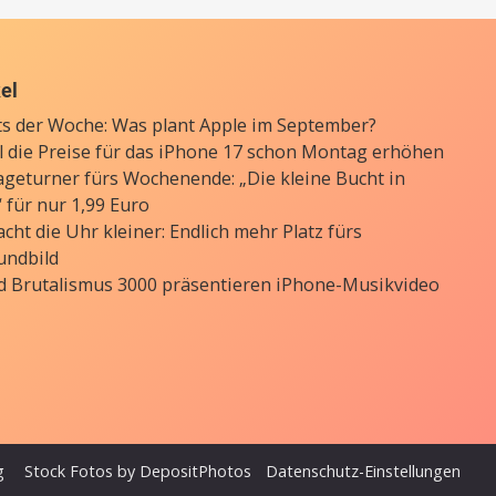
kel
ts der Woche: Was plant Apple im September?
ll die Preise für das iPhone 17 schon Montag erhöhen
ageturner fürs Wochenende: „Die kleine Bucht in
 für nur 1,99 Euro
cht die Uhr kleiner: Endlich mehr Platz fürs
undbild
d Brutalismus 3000 präsentieren iPhone-Musikvideo
g
Stock Fotos by DepositPhotos
Datenschutz-Einstellungen