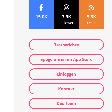
15.0K
7.9K
5.5K
Fans
Follower
Leser
Testberichte
appgefahren im App Store
Einloggen
Kontakt
Das Team