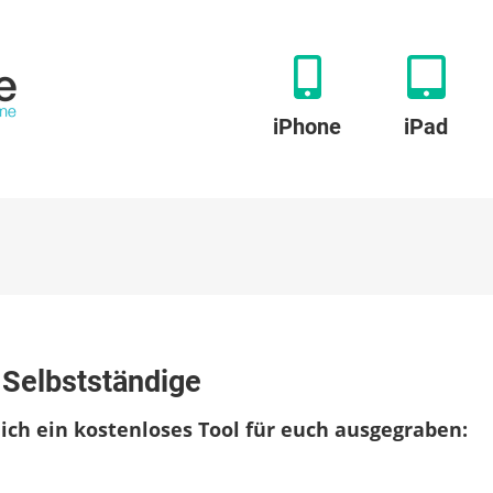
iPhone
iPad
ture:
 Selbstständige
assung
ich ein kostenloses Tool für euch ausgegraben:
tändige