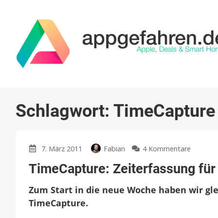
Schlagwort:
TimeCapture
zu
7. März 2011
Fabian
4 Kommentare
TimeCap
TimeCapture: Zeiterfassung für
Zeiterf
für
Zum Start in die neue Woche haben wir gle
Selbsts
TimeCapture.