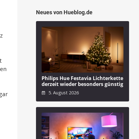
Neues von Hueblog.de
z
t
zen
Philips Hue Festavia Lichterkette
derzeit wieder besonders günstig
5. August 2026
gar