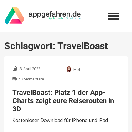
Schlagwort:
TravelBoast
8. April 2022
Mel
zu
4 Kommentare
TravelBoast:
Platz
TravelBoast: Platz 1 der App-
1
Charts zeigt eure Reiserouten in
der
App-
3D
Charts
zeigt
Kostenloser Download für iPhone und iPad
eure
Reiserouten