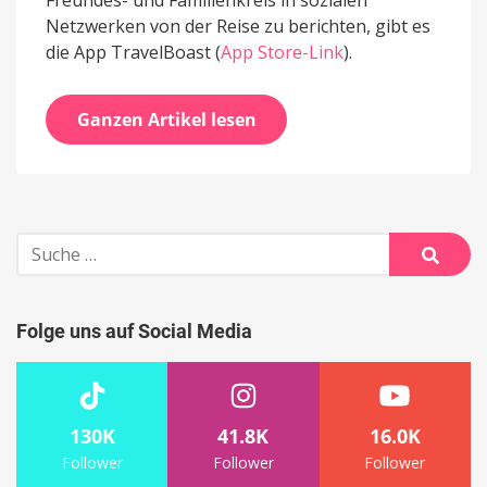
Freundes- und Familienkreis in sozialen
Netzwerken von der Reise zu berichten, gibt es
die App TravelBoast (
App Store-Link
).
Ganzen Artikel lesen
Suche
nach:
Suche
Folge uns auf Social Media
130K
41.8K
16.0K
Follower
Follower
Follower