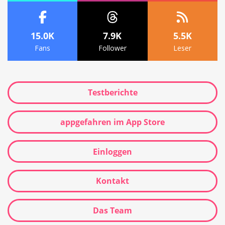
15.0K
7.9K
5.5K
Fans
Follower
Leser
Testberichte
appgefahren im App Store
Einloggen
Kontakt
Das Team