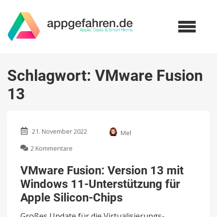
Schlagwort:
VMware Fusion
13
21. November 2022
Mel
zu
2 Kommentare
VMware
Fusion:
VMware Fusion: Version 13 mit
Version
Windows 11-Unterstützung für
13
mit
Apple Silicon-Chips
Windows
11-
Großes Update für die Virtualisierungs-