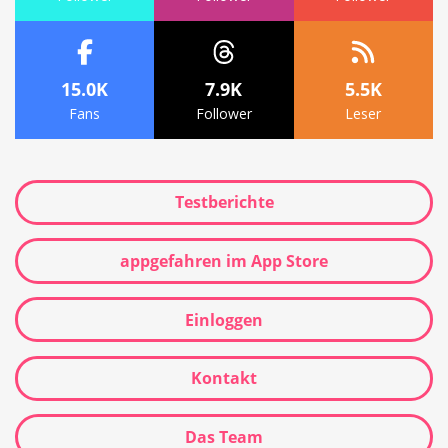
15.0K
7.9K
5.5K
Fans
Follower
Leser
Testberichte
appgefahren im App Store
Einloggen
Kontakt
Das Team