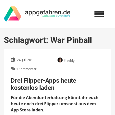
Schlagwort:
War Pinball
24. Juli 2013
Freddy
zu
1 Kommentar
Drei
Flipper-
Drei Flipper-Apps heute
Apps
kostenlos laden
heute
kostenlos
Für die Abendunterhaltung könnt ihr euch
laden
heute noch drei Flipper umsonst aus dem
App Store laden.