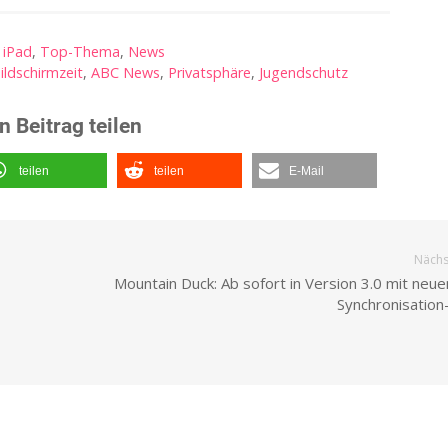
,
iPad
,
Top-Thema
,
News
ildschirmzeit
,
ABC News
,
Privatsphäre
,
Jugendschutz
n Beitrag teilen
teilen
teilen
E-Mail
Nächst
Mountain Duck: Ab sofort in Version 3.0 mit neu
Synchronisation