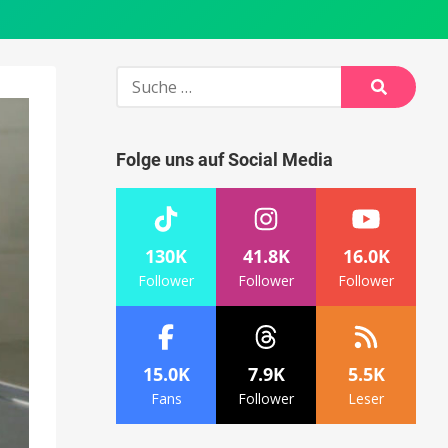
Suche
nach:
Suche
Folge uns auf Social Media
130K
41.8K
16.0K
Follower
Follower
Follower
15.0K
7.9K
5.5K
Fans
Follower
Leser