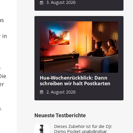
3. August 2026
as
 in
e
Die
Hue-Wochenrückblick: Dann
schreiben wir halt Postkarten
er
2. August 2026
.
Neueste Testberichte
Dieses Zubehör ist für die DJI
Osmo Pocket unabdingbar