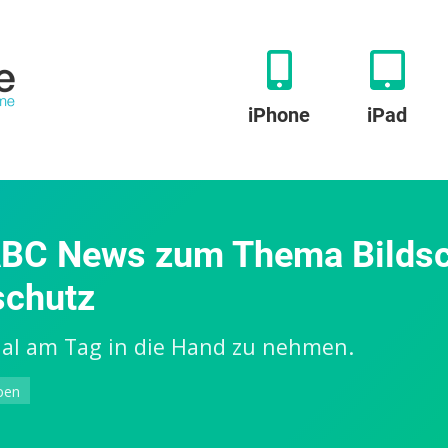
iPhone
iPad
 ABC News zum Thema Bildsc
schutz
 Mal am Tag in die Hand zu nehmen.
zu
ben
Tim
Cook: