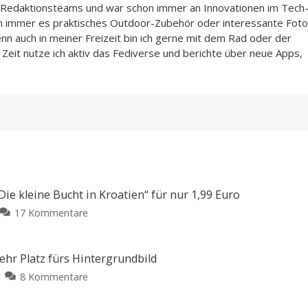
n-Redaktionsteams und war schon immer an Innovationen im Tech
n immer es praktisches Outdoor-Zubehör oder interessante Foto
enn auch in meiner Freizeit bin ich gerne mit dem Rad oder der
Zeit nutze ich aktiv das Fediverse und berichte über neue Apps,
e kleine Bucht in Kroatien“ für nur 1,99 Euro
zu
17 Kommentare
Apples
Pageturner
fürs
mehr Platz fürs Hintergrundbild
Wochenende:
zu
8 Kommentare
„Die
iOS
kleine
27