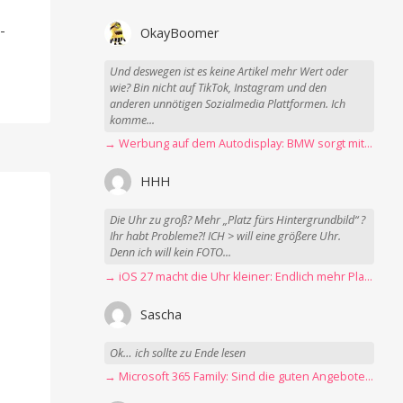
-
-
OkayBoomer
Und deswegen ist es keine Artikel mehr Wert oder
wie? Bin nicht auf TikTok, Instagram und den
anderen unnötigen Sozialmedia Plattformen. Ich
komme...
→ Werbung auf dem Autodisplay: BMW sorgt mit Spider-Man-Werbung für scharfe Kritik
HHH
Die Uhr zu groß? Mehr „Platz fürs Hintergrundbild“ ?
Ihr habt Probleme?! ICH > will eine größere Uhr.
Denn ich will kein FOTO...
→ iOS 27 macht die Uhr kleiner: Endlich mehr Platz fürs Hintergrundbild
Sascha
Ok… ich sollte zu Ende lesen
→ Microsoft 365 Family: Sind die guten Angebote vorbei?