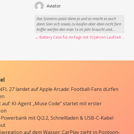
Aviator
Das Szenario passt dann ja und so macht es auch
dann Sinn sich sowas zu kaufen aber eben nicht fürn
Koffer werfen den man 1x im Jahr braucht und...
→ Battery Case für AirTags mit 10 Jahren Laufzeit jetzt nur 12,89 Euro
kel
FL 27 landet auf Apple Arcade: Football-Fans dürfen
en
 auf: KI-Agent „Muse Code“ startet mit erster
ion
Powerbank mit Qi2.2, Schnellladen & USB-C-Kabel
aut
avigation auf dem Wasser: CarPlay zieht in Pontoon-