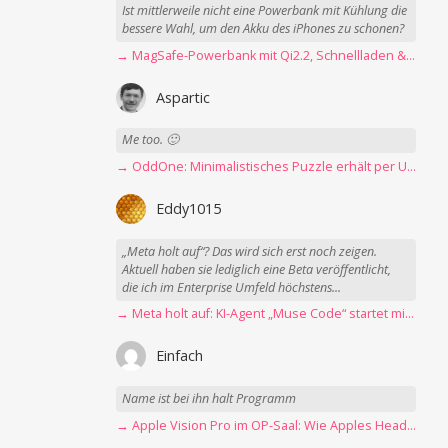
Ist mittlerweile nicht eine Powerbank mit Kühlung die
bessere Wahl, um den Akku des iPhones zu schonen?
→ MagSafe-Powerbank mit Qi2.2, Schnellladen & USB-C-Kabel angeschaut
Aspartic
Me too. 🙂
→ OddOne: Minimalistisches Puzzle erhält per Update 150 neue Level
Eddy1015
„Meta holt auf“? Das wird sich erst noch zeigen.
Aktuell haben sie lediglich eine Beta veröffentlicht,
die ich im Enterprise Umfeld höchstens...
→ Meta holt auf: KI-Agent „Muse Code“ startet mit erster Betaversion
Einfach
Name ist bei ihn halt Programm
→ Apple Vision Pro im OP-Saal: Wie Apples Headset Operationen beschleunigt