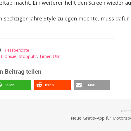
ap macht. Ein weiterer hellt den Screen wieder au
 sechziger Jahre Style zulegen möchte, muss dafür
Testberichte
,
TIOnixie
,
Stoppuhr
,
Timer
,
Uhr
n Beitrag teilen
teilen
teilen
E-Mail
Nächst
Neue Gratis-App für Motorsp