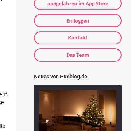
appgefahren im App Store
Einloggen
Kontakt
Das Team
Neues von Hueblog.de
en“.
se
die