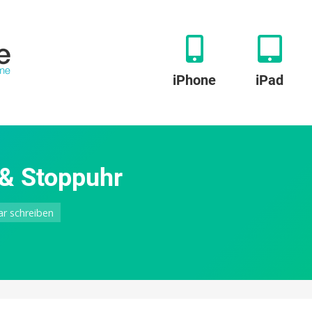
iPhone
iPad
 & Stoppuhr
zu
r schreiben
TIOnixie
–
Wecker,
Timer
&
Stoppuhr