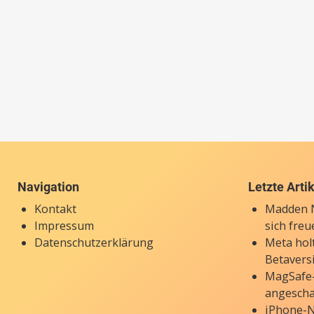
Navigation
Letzte Arti
Kontakt
Madden N
Impressum
sich freu
Datenschutzerklärung
Meta holt
Betavers
MagSafe-
angesch
iPhone-N