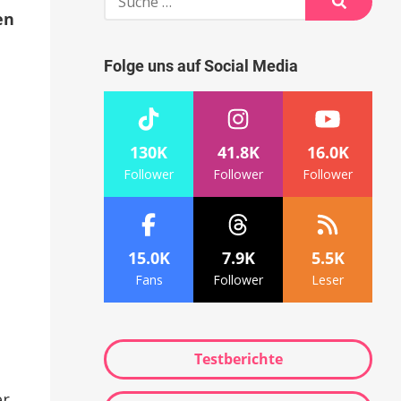
nach:
en
Suche
Folge uns auf Social Media
130K
41.8K
16.0K
Follower
Follower
Follower
15.0K
7.9K
5.5K
Fans
Follower
Leser
Testberichte
er