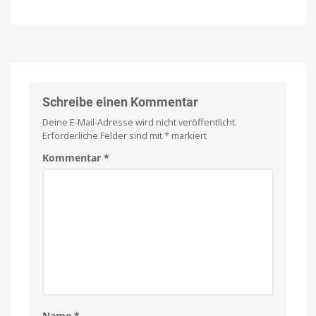
Sonos
Code“
Jony
Ive
kündigt
startet
für
mit
September
erster
neues
Betaversion
Produkt
Geeignet
für
an
Entwickler
und
Lautsprecher
Schreibe einen Kommentar
Entwicklerinnen
mit
AI-
Fokus?
Deine E-Mail-Adresse wird nicht veröffentlicht.
Erforderliche Felder sind mit
*
markiert
Kommentar
*
Name
*