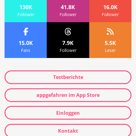
130K
41.8K
16.0K
Follower
Follower
Follower
15.0K
7.9K
5.5K
Fans
Follower
Leser
Testberichte
appgefahren im App Store
Einloggen
Kontakt