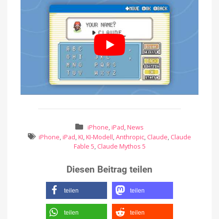
iPhone
,
iPad
,
News
iPhone
,
iPad
,
KI
,
KI-Modell
,
Anthropic
,
Claude
,
Claude
Fable 5
,
Claude Mythos 5
Diesen Beitrag teilen
teilen
teilen
teilen
teilen