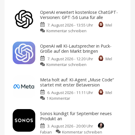
Google
Maps
OpenAI erweitert kostenlose ChatGPT-
wird
Versionen: GPT-5.6 Luna für alle
zum
7. August 2026 - 13:55 Uhr
Mel
Alleskönner:
zu
Kommentar schreiben
„Ask
OpenAI
Maps“
erweitert
als
OpenAI will KI-Lautsprecher in Puck-
kostenlose
neues
Größe auf den Markt bringen
ChatGPT-
KI-
7. August 2026 - 12:20 Uhr
Mel
Versionen:
Feature
zu
Kommentar schreiben
GPT-
Reiseplanung
2.0:
OpenAI
5.6
Echtzeit-
Preise,
will
Luna
Verspätungen
Meta holt auf: KI-Agent „Muse Code“
und
KI-
für
mehr
startet mit erster Betaversion
Lautsprecher
alle
6. August 2026 - 11:11 Uhr
Mel
in
Ab
sofort
zu
1 Kommentar
Puck-
unbegrenzte
Text-
Meta
Größe
Chats
holt
auf
Sonos kündigt für September neues
auf:
den
Produkt an
KI-
Markt
3. August 2026 - 20:00 Uhr
Agent
bringen
zu
Fabian
Kommentar schreiben
„Muse
Design
von