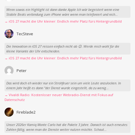
Wenn sowas ein Highlight ist dann danke Apple Ich wär begeistert wenn eine
Stabile Beats verbindung zum iPhone wäre wenn man telefoniert und nich...
→ iOS 27 macht die Uhr kleiner: Endlich mehr Platz fürs Hintergrundbild
TecSteve
Die Innovation in iOS 27 reissen einfach nicht ab 😉. Werde mich wohl für die
kleine Variante der Uhr entscheiden.
→ iOS 27 macht die Uhr kleiner: Endlich mehr Platz fürs Hintergrundbild
Peter
Das wird doch eh wieder nur ein Strohfeuer sein um viele Leute anzulocken. In
einem Jahr heißt es dann "der Dienst wurde eingestellt, da zu wenig...
→ Vivaldi Radio: Kostenloser neuer Webradio-Dienst mit Fokus auf
Datenschutz
Fireblade2
Unser 2026er Kamiq Monte Carlo hat die Pakete 3 Jahre. Danach ist auch erneutes
Zahlen fällig, wenn man die Dienste weiter nutzen möchte. Schaut...