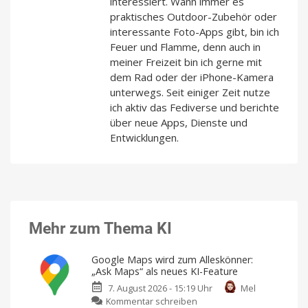
interessiert. Wann immer es
praktisches Outdoor-Zubehör oder
interessante Foto-Apps gibt, bin ich
Feuer und Flamme, denn auch in
meiner Freizeit bin ich gerne mit
dem Rad oder der iPhone-Kamera
unterwegs. Seit einiger Zeit nutze
ich aktiv das Fediverse und berichte
über neue Apps, Dienste und
Entwicklungen.
Mehr zum Thema KI
Google Maps wird zum Alleskönner:
„Ask Maps“ als neues KI-Feature
7. August 2026 - 15:19 Uhr
Mel
zu
Kommentar schreiben