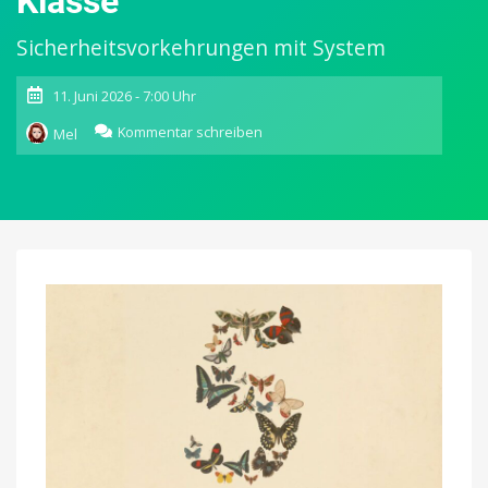
Klasse
Sicherheitsvorkehrungen mit System
11. Juni 2026 - 7:00 Uhr
zu
Kommentar schreiben
Mel
Anthropic
bringt
Claude
Fable
5
auf
den
Markt:
Revolution
der
Mythos-
Klasse