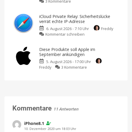
zu
3 Kommentare
iPhone-
Für
alle
Chip-
Musikvideo
Modelle?
Knappheit:
„Kairo“
iCloud Private Relay: Sicherheitslücke
Werden
Ausschließlich
verrät echte IP-Adresse
mit
iPhone
dem
iPhone
6. August 2026 - 7:10 Uhr
Freddy
18
17
Pro
zu
Kommentar schreiben
Pro
Max
gedreht
iCloud
und
Private
iPhone
Diese Produkte soll Apple im
Relay:
Ultra
September ankündigen
Sicherheitslücke
rechtzeitig
5. August 2026 - 17:00 Uhr
verrät
fertig?
zu
Freddy
3 Kommentare
echte
Der
Zeitplan
Diese
IP-
ist
eng
Produkte
Adresse
getaktet
soll
Ein
Schutzschild
Apple
mit
Rissen
im
September
ankündigen
Kommentare
11 Antworten
Ein
spannender
Herbst
steht
iPhone8.1
bevor
10. Dezember 2020 um 18:03 Uhr