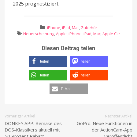
2025 prognostiziert.
iPhone
,
iPad
,
Mac
,
Zubehör
Neuerscheinung
,
Apple
,
iPhone
,
iPad
,
Mac
,
Apple Car
Diesen Beitrag teilen
teilen
teilen
teilen
teilen
E-Mail
Vorheriger Artikel
Nächster Artikel
DONKEY.APP: Remake des
GoPro: Neue Funktionen in
DOS-Klassikers aktuell mit
der ActionCam-App
50 Prozent Rabatt
veröffentlicht