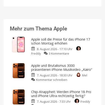
Mehr zum Thema Apple
Apple soll die Preise für das iPhone 17
schon Montag erhöhen
8. August 2026 - 17:10 Uhr
zu
Freddy
3 Kommentare
Apple
soll
Apple und Brutalismus 3000
die
präsentieren iPhone-Musikvideo „Kairo“
Preise
7. August 2026 - 18:30 Uhr
Mel
für
zu
Kommentar schreiben
das
Apple
iPhone
und
17
Chip-Knappheit: Werden iPhone 18 Pro
Brutalismus
schon
und iPhone Ultra rechtzeitig fertig?
3000
Montag
7. August 2026 - 7:33 Uhr
Freddy
präsentieren
erhöhen