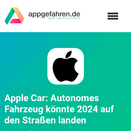
Apple Car: Autonomes
Fahrzeug könnte 2024 auf
den Straßen landen