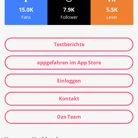
15.0K
7.9K
5.5K
Fans
Follower
Leser
Testberichte
appgefahren im App Store
Einloggen
Kontakt
Das Team