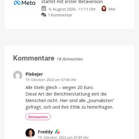
startet mit erster Betaversion
und
landet
Verfügbarkeit
noch
6. August 2026 - 11:11 Uhr
Mel
auf
offen
zu
1 Kommentar
Apple
Meta
Arcade:
holt
Football-
auf:
Fans
KI-
dürfen
Agent
sich
„Muse
freuen
Code“
Kommentare
American
18 Antworten
Football
startet
für
iPhone
mit
und
iPad
erster
Plebejer
Betaversion
19. Oktober 2022 um 07:44 Uhr
Geeignet
Alle titeln gleich – wegen 20 Euro.
für
Entwickler
Diese Art der Berichterstattung eint die
und
Entwicklerinnen
Menschen nicht. Hier sind alle „Journalisten“
gefragt, sich und ihre Ethik zu hinterfragen.
Antworten
Freddy
19. Oktober 2022 um 07:49 Uhr