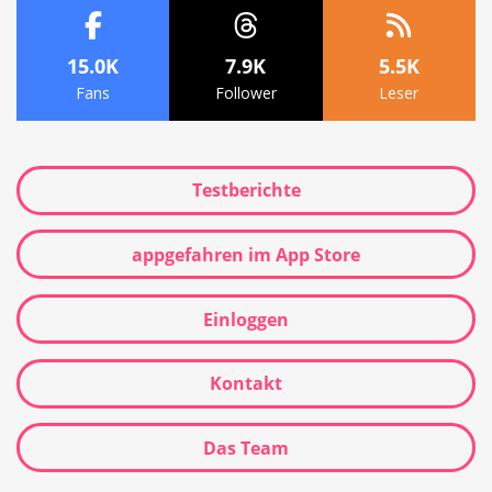
15.0K
7.9K
5.5K
Fans
Follower
Leser
Testberichte
appgefahren im App Store
Einloggen
Kontakt
Das Team