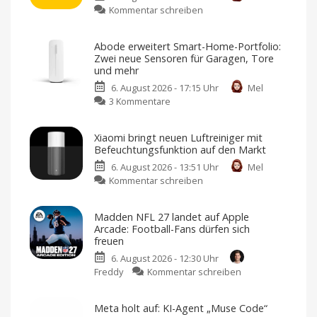
zu
Kommentar schreiben
Sunbird
kehrt
Abode erweitert Smart-Home-Portfolio:
zurück:
Zwei neue Sensoren für Garagen, Tore
iMessage
und mehr
für
6. August 2026 - 17:15 Uhr
Mel
Android
zu
3 Kommentare
wieder
Abode
im
erweitert
Google
Xiaomi bringt neuen Luftreiniger mit
Smart-
Play
Befeuchtungsfunktion auf den Markt
Home-
Store
6. August 2026 - 13:51 Uhr
Mel
Portfolio:
Sicherheitsbedenken
führten
zu
Kommentar schreiben
Zwei
damals
zum
Xiaomi
neue
Rückzug
bringt
Sensoren
Madden NFL 27 landet auf Apple
neuen
für
Arcade: Football-Fans dürfen sich
Luftreiniger
Garagen,
freuen
mit
Tore
6. August 2026 - 12:30 Uhr
Befeuchtungsfunktion
und
zu
Freddy
Kommentar schreiben
auf
mehr
Madden
den
Kompatibel
mit
NFL
Markt
Apple
Meta holt auf: KI-Agent „Muse Code“
Home
27
Preis