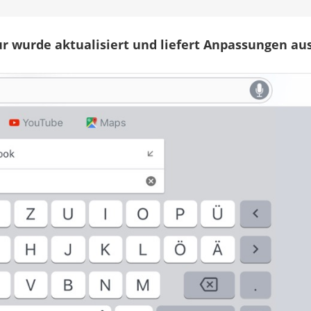
für
das
iPhone
r wurde aktualisiert und liefert Anpassungen aus
X
optimiert
&
bietet
Emoji-
Vorschläge