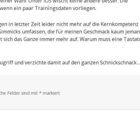
meiner Wahl. Unter IOS wischt keine andere besser. Die
American
wenn ein paar Trainingsdaten vorliegen.
Football
für
iPhone
und
iPad
ngen in letzter Zeit leider nicht mehr auf die Kernkompetenz
Gimmicks umfassen, die für meinen Geschmack kaum jema
läht sich das Ganze immer mehr auf. Warum muss eine Tastat
zugriff und verzichte damit auf den ganzen Schnickschnack 
iche Felder sind mit
*
markiert