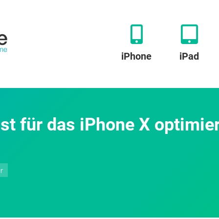
iPhone
iPad
st für das iPhone X optimier
zu
r
Gboard:
Google-
Tastatur
ist