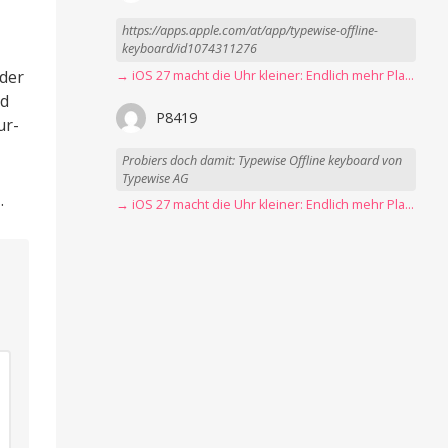
https://apps.apple.com/at/app/typewise-offline-
keyboard/id1074311276
 der
→ iOS 27 macht die Uhr kleiner: Endlich mehr Platz fürs Hintergrundbild
nd
P8419
ur-
Probiers doch damit: Typewise Offline keyboard von
Typewise AG
…
→ iOS 27 macht die Uhr kleiner: Endlich mehr Platz fürs Hintergrundbild