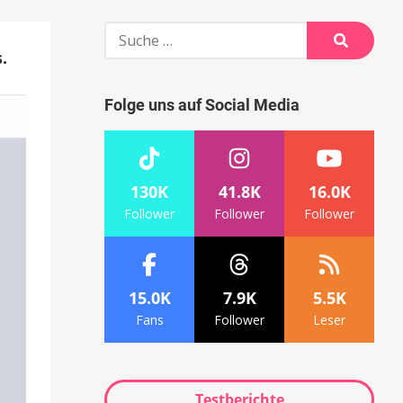
Suche
nach:
.
Suche
Folge uns auf Social Media
130K
41.8K
16.0K
Follower
Follower
Follower
15.0K
7.9K
5.5K
Fans
Follower
Leser
Testberichte