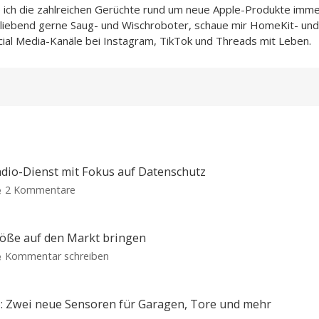
e ich die zahlreichen Gerüchte rund um neue Apple-Produkte imme
h liebend gerne Saug- und Wischroboter, schaue mir HomeKit- und
cial Media-Kanäle bei Instagram, TikTok und Threads mit Leben.
adio-Dienst mit Fokus auf Datenschutz
zu
2 Kommentare
Vivaldi
Radio:
Kostenloser
röße auf den Markt bringen
neuer
zu
Kommentar schreiben
Webradio-
OpenAI
Dienst
will
mit
KI-
: Zwei neue Sensoren für Garagen, Tore und mehr
Fokus
Lautsprecher