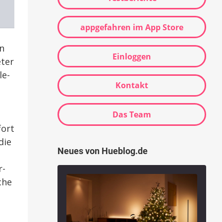
appgefahren im App Store
en
Einloggen
eter
le-
Kontakt
Das Team
fort
die
Neues von Hueblog.de
u
r-
che