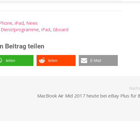
iPhone
,
iPad
,
News
,
Dienstprogramme
,
iPad
,
Gboard
n Beitrag teilen
teilen
teilen
E-Mail
Nächst
MacBook Air Mid 2017 heute bei eBay Plus für 