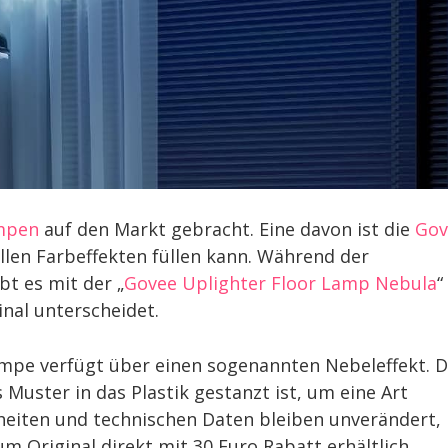
ampen
auf den Markt gebracht. Eine davon ist die
Gov
ollen Farbeffekten füllen kann. Während der
bt es mit der „
Govee Uplighter Floor Lamp Nebula
“
inal unterscheidet.
ampe verfügt über einen sogenannten Nebeleffekt. 
 Muster in das Plastik gestanzt ist, um eine Art
nheiten und technischen Daten bleiben unverändert,
m Original direkt mit 30 Euro Rabatt erhältlich.