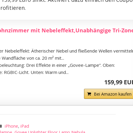
rofitieren.
hnzimmer mit Nebeleffekt,Unabhängige Tri-Zon
er Nebeleffekt: Ätherischer Nebel und fließende Wellen vermittel
 Wandfläche von ca. 20 m² mit...
leuchtung: Drei Effekte in einer „Govee-Lampe“. Oben:
e: RGBIC-Licht. Unten: Warm und...
159,99 EU
Bei Amazon kaufen
iPhone
,
iPad
hlampe
,
Govee Uplighter Floor Lamp Nebula