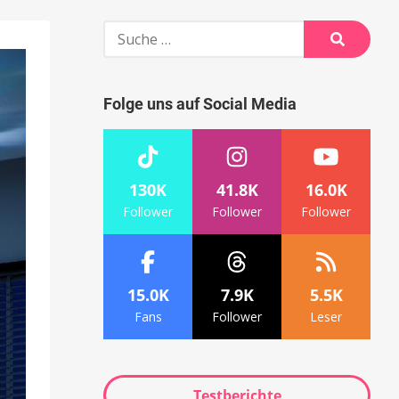
Suche
nach:
Suche
Folge uns auf Social Media
130K
41.8K
16.0K
Follower
Follower
Follower
15.0K
7.9K
5.5K
Fans
Follower
Leser
Testberichte