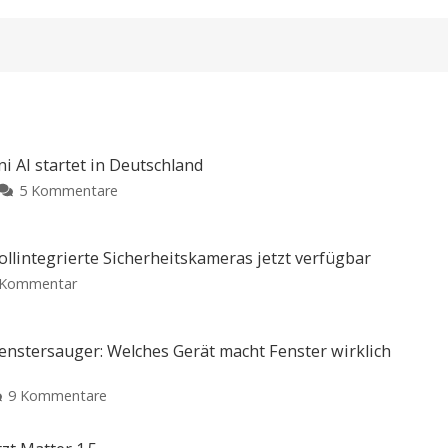
 AI startet in Deutschland
zu
5 Kommentare
Neuer
Google
Home
llintegrierte Sicherheitskameras jetzt verfügbar
Speaker
zu
 Kommentar
mit
Homematic
Gemini
IP
AI
Smart
enstersauger: Welches Gerät macht Fenster wirklich
startet
Home-
in
Portfolio:
zu
9 Kommentare
Deutschland
Vollintegrierte
Fensterputzroboter
Ab
Sicherheitskameras
sofort
vs.
für