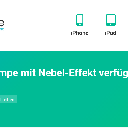
iPhone
iPad
pe mit Nebel-Effekt verfü
zu
hreiben
Govee
macht
neue
Stehlampe