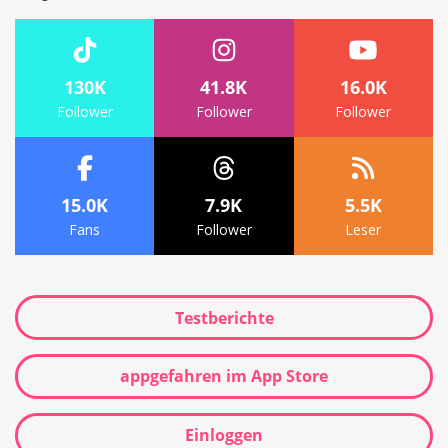
130K
41.8K
16.0K
Follower
Follower
Follower
15.0K
7.9K
5.5K
Fans
Follower
Leser
Testberichte
appgefahren im App Store
Einloggen