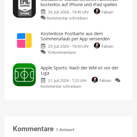
liefert
Tracker
kostenlos auf iPhone und iPad spielen
zum
das
Nulltarif
30. Juli 2026 - 19:45 Uhr
Fabian
ultimative
zu
Kommentar schreiben
Widget
Mutazione:
gegen
Wunderschönes
Langeweile
Kostenlose Postkarte aus dem
Abenteuer
Neues
Sommerurlaub per App versenden
Update
kostenlos
für
iOS
29. Juli 2026 - 19:30 Uhr
Fabian
auf
zu
10 Kommentare
iPhone
Kostenlose
und
Postkarte
iPad
Apple Sports: Nach der WM ist vor der
aus
spielen
Liga
dem
Jetzt
im
21. Juli 2026 - 7:23 Uhr
Fabian
Sommerurlaub
Epic
Games
Kommentar schreiben
zu
per
Store
Apple
App
Sports:
versenden
Nach
Wir
machen
der
es
mit
WM
MyPostcard
möglich
ist
vor
Kommentare
1 Antwort
der