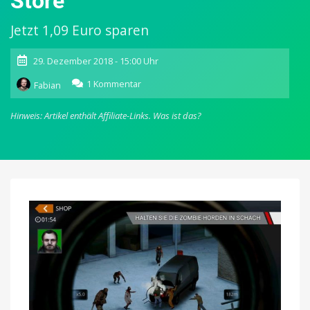
Store
Jetzt 1,09 Euro sparen
29. Dezember 2018 - 15:00 Uhr
zu
1 Kommentar
Fabian
Hitman
Sniper:
Hinweis: Artikel enthält Affiliate-Links.
Was ist das?
Scharfschützen-
Spiel
abermals
kostenlos
im
App
Store