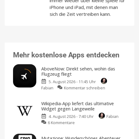
immer wieder über kleine Spiele für
iPhone und iPad, mit denen man
sich die Zeit vertreiben kann.
Mehr kostenlose Apps entdecken
AboveNow: Direkt sehen, wohin das
Flugzeug fliegt
5. August 2026 - 11:45 Uhr
zu
Fabian
Kommentar schreiben
AboveNow:
Direkt
Wikipedia-App liefert das ultimative
sehen,
Widget gegen Langeweile
wohin
4. August 2026 - 7:40 Uhr
Fabian
das
zu
6 Kommentare
Flugzeug
Wikipedia-
fliegt
App
Einfacher
Flight-
Mutazione: Wunderschönes Abenteuer