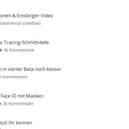
ionen & Einsteiger-Video
zu
Kommentar schreiben
Apple-
News:
Jailbreak,
a-Tracing-Schnittstelle
neue
zu
43 Kommentare
Beta-
Apple
Versionen
veröffentlicht
&
iOS
n in vierter Beta noch besser
Einsteiger-
13.5
zu
6 Kommentare
Video
mit
iOS
Vier
Corona-
Nachrichten
13.5:
auf
Tracing-
einen
Apple
d Face ID mit Masken
Schlag
Schnittstelle
erklärt
zu
28 Kommentare
Update
Corona-
für
iOS
iPhone
Funktion
und
13.5
iPad
in
veröffentlicht
Beta:
sst ihr kennen
vierter
Corona-