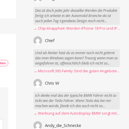
Das ist doch jedes Jahr dasselbe Werden die Produkte
fertig Ich arbeite in der Automobil Branche da ist
auch jeden Tag irgendwas Design noch nicht...
→ Chip-Knappheit: Werden iPhone 18 Pro und iPhone Ultra rechtzeitig fertig?
Chief
Und als Renter hast du es immer noch nicht gelernt
das man Windows sagen kann? Traurig wenn man so
ten
eingefahren ist, offensichtlich bleib ich nicht so...
→ Microsoft 365 Family: Sind die guten Angebote vorbei?
Chris W
Ich denke mal das der typische BMW Fahrer nicht so
tickt wie der Tesla Fahrer. Wenn Tesla das bei mir
machen würde, fände ich das auch nicht so...
→ Werbung auf dem Autodisplay: BMW sorgt mit Spider-Man-Werbung für scharfe Kritik
Andy_die_Schnecke