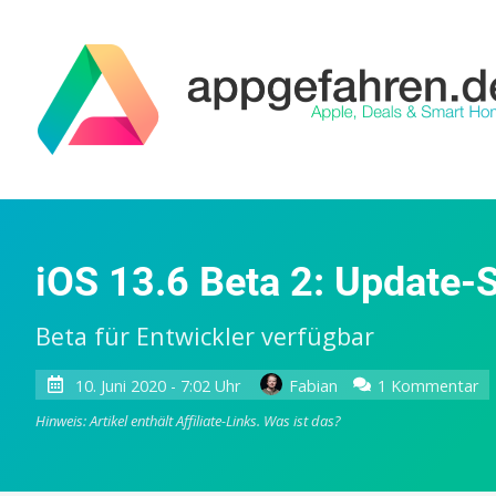
iOS 13.6 Beta 2: Update-
Beta für Entwickler verfügbar
zu
10. Juni 2020 - 7:02 Uhr
Fabian
1 Kommentar
iO
Hinweis: Artikel enthält Affiliate-Links.
Was ist das?
13
B
2: