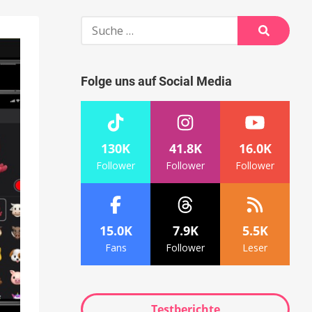
Suche
nach:
Suche
Folge uns auf Social Media
130K
41.8K
16.0K
Follower
Follower
Follower
15.0K
7.9K
5.5K
Fans
Follower
Leser
Testberichte