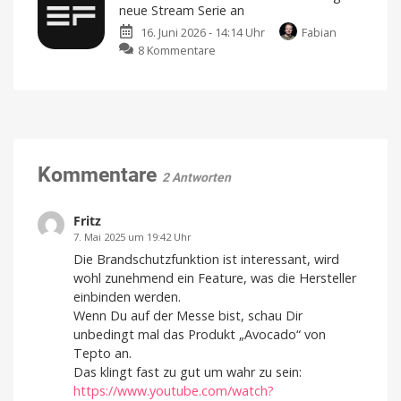
neue
neue Stream Serie an
sparen
Stream
16. Juni 2026 - 14:14 Uhr
Fabian
2
zu
8 Kommentare
Serie
Nach
offiziell
der
vor
Konkurrenz:
Das
können
EcoFlow
die
neuen
kündigt
Plug-
in-
neue
Solargeräte
Stream
Kommentare
2 Antworten
Serie
an
Vorstellung
Fritz
nächste
Woche
7. Mai 2025 um 19:42 Uhr
in
München
Die Brandschutzfunktion ist interessant, wird
wohl zunehmend ein Feature, was die Hersteller
einbinden werden.
Wenn Du auf der Messe bist, schau Dir
unbedingt mal das Produkt „Avocado“ von
Tepto an.
Das klingt fast zu gut um wahr zu sein:
https://www.youtube.com/watch?