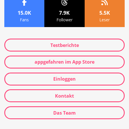
15.0K
7.9K
5.5K
Fans
Follower
Leser
Testberichte
appgefahren im App Store
Einloggen
Kontakt
Das Team