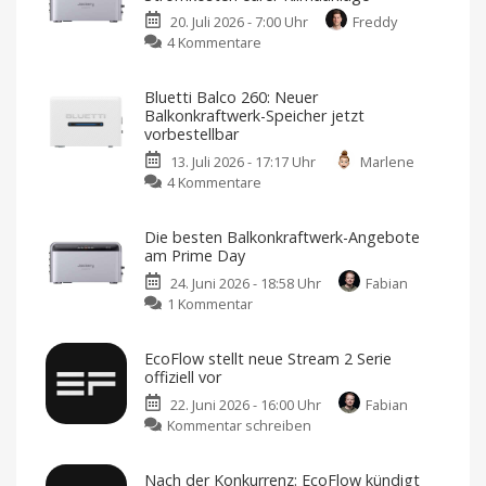
20. Juli 2026 - 7:00 Uhr
Freddy
zu
4 Kommentare
So
reduziert
Bluetti Balco 260: Neuer
ein
Balkonkraftwerk-Speicher jetzt
Balkonkraftwerk
vorbestellbar
die
13. Juli 2026 - 17:17 Uhr
Marlene
Stromkosten
zu
4 Kommentare
eurer
Bluetti
Klimaanlage
Balco
Der
Die besten Balkonkraftwerk-Angebote
Hitze
260:
entgegenwirken
am Prime Day
Neuer
24. Juni 2026 - 18:58 Uhr
Fabian
Balkonkraftwerk-
zu
1 Kommentar
Speicher
Die
jetzt
besten
vorbestellbar
EcoFlow stellt neue Stream 2 Serie
Balkonkraftwerk-
Startet
offiziell vor
mit
Angebote
500
Euro
22. Juni 2026 - 16:00 Uhr
Fabian
am
Rabatt
zu
Kommentar schreiben
Prime
EcoFlow
Day
stellt
Solarenergie
speichern
Nach der Konkurrenz: EcoFlow kündigt
und