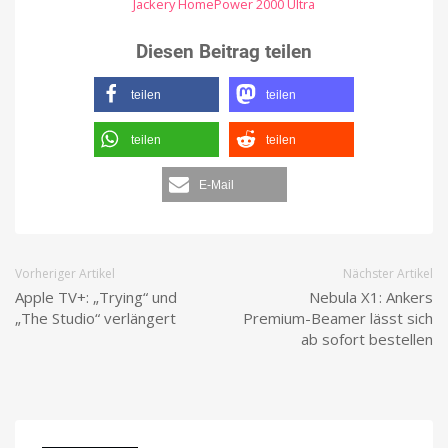
Jackery HomePower 2000 Ultra
Diesen Beitrag teilen
teilen
teilen
teilen
teilen
E-Mail
Vorheriger Artikel
Nächster Artikel
Apple TV+: „Trying“ und
Nebula X1: Ankers
„The Studio“ verlängert
Premium-Beamer lässt sich
ab sofort bestellen