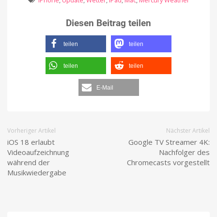
iPhone
,
Update
,
Wetter
,
iPad
,
Mac
,
Mercury Weather
Diesen Beitrag teilen
teilen
teilen
teilen
teilen
E-Mail
Vorheriger Artikel
Nächster Artikel
iOS 18 erlaubt
Google TV Streamer 4K:
Videoaufzeichnung
Nachfolger des
während der
Chromecasts vorgestellt
Musikwiedergabe