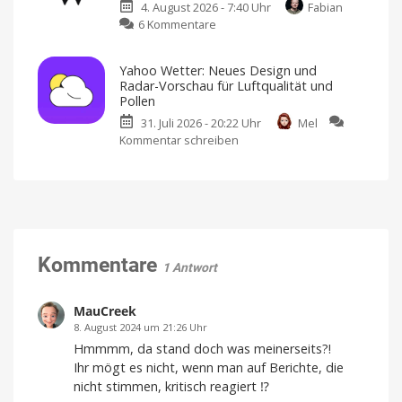
4. August 2026 - 7:40 Uhr
Fabian
für
speichern
zu
6 Kommentare
Gruppenchats:
Version
3.22.0
Wikipedia-
Das
im
App
App
ist
Store
Yahoo Wetter: Neues Design und
laden
liefert
jetzt
Radar-Vorschau für Luftqualität und
das
neu
Pollen
ultimative
Bessere
Abstimmungen,
31. Juli 2026 - 20:22 Uhr
Mel
Widget
@alle
und
Kommentar schreiben
zu
gegen
mehr
Yahoo
Langeweile
Wetter:
Neues
Update
Neues
für
iOS
Design
und
Radar-
Vorschau
Kommentare
1 Antwort
für
Luftqualität
MauCreek
und
Pollen
8. August 2024 um 21:26 Uhr
Version
Hmmmm, da stand doch was meinerseits?!
3.1.8
jetzt
Ihr mögt es nicht, wenn man auf Berichte, die
im
App
nicht stimmen, kritisch reagiert ⁉️
Store
laden