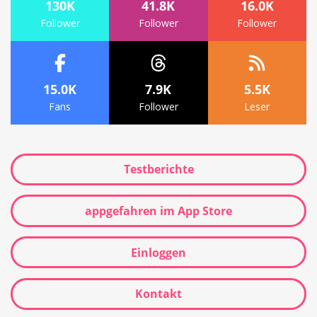
130K
41.8K
16.0K
Follower
Follower
Follower
15.0K
7.9K
5.5K
Fans
Follower
Leser
Testberichte
appgefahren im App Store
Einloggen
Kontakt