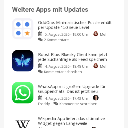
Weitere Apps mit Updates
OddOne: Minimalistisches Puzzle erhält
per Update 150 neue Level
5. August 2026 - 19:00 Uhr
Mel
zu
2 Kommentare
OddOne:
Minimalistisches
Boost Blue: Bluesky-Client kann jetzt
Puzzle
jede Suchanfrage als Feed speichern
erhält
4. August 2026 - 18:48 Uhr
Mel
per
zu
Kommentar schreiben
Update
Boost
150
Blue:
neue
WhatsApp mit großem Upgrade für
Bluesky-
Level
Gruppenchats: Das ist jetzt neu
Client
Weitere
Sprachen
4. August 2026 - 17:43 Uhr
kann
und
erstes
zu
Freddy
Kommentar schreiben
jetzt
In-
App-
WhatsApp
jede
Event
hinzugefügt
mit
Suchanfrage
Wikipedia-App liefert das ultimative
großem
als
Widget gegen Langeweile
Upgrade
Feed