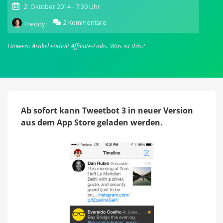
2. Oktober 2014 - 7:30 Uhr
zu
2 Kommentare
Freddy
Optimiert
für
Hinweis: Artikel enthält Affiliate-Links.
Was ist das?
iOS
8:
Tweetbot
3
bekommt
1Password-
Support
Ab sofort kann Tweetbot 3 in neuer Version
&
aus dem App Store geladen werden.
mehr