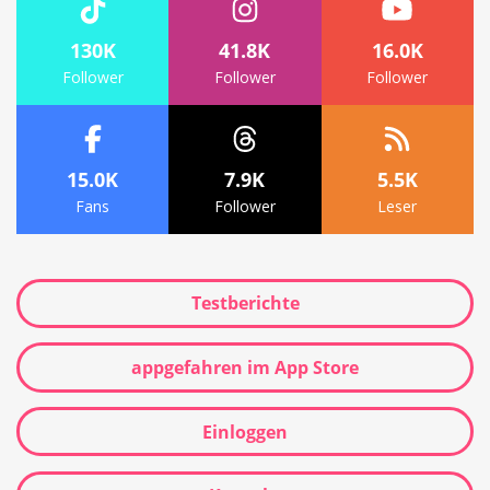
130K
41.8K
16.0K
Follower
Follower
Follower
15.0K
7.9K
5.5K
Fans
Follower
Leser
Testberichte
appgefahren im App Store
Einloggen