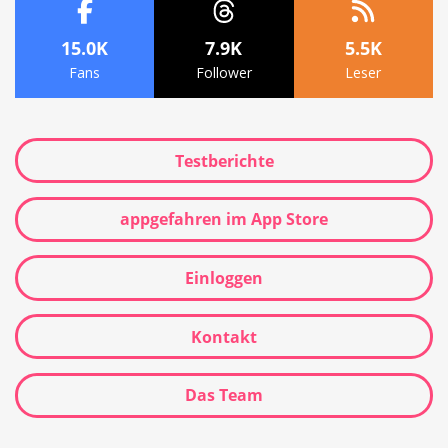
15.0K
7.9K
5.5K
Fans
Follower
Leser
Testberichte
appgefahren im App Store
Einloggen
Kontakt
Das Team