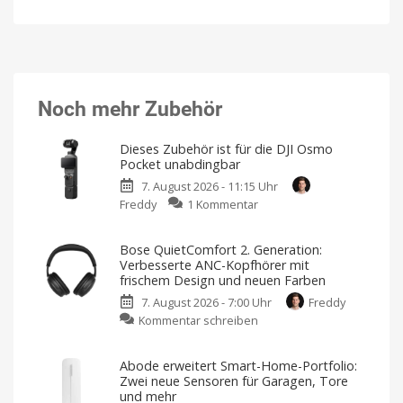
Noch mehr Zubehör
Dieses Zubehör ist für die DJI Osmo
Pocket unabdingbar
7. August 2026 - 11:15 Uhr
zu
Freddy
1 Kommentar
Dieses
Zubehör
Bose QuietComfort 2. Generation:
ist
Verbesserte ANC-Kopfhörer mit
für
frischem Design und neuen Farben
die
7. August 2026 - 7:00 Uhr
Freddy
DJI
zu
Kommentar schreiben
Osmo
Bose
Pocket
QuietComfort
unabdingbar
Abode erweitert Smart-Home-Portfolio:
2.
Nutzt
Zwei neue Sensoren für Garagen, Tore
ihr
Generation:
die
und mehr
Gimbal-