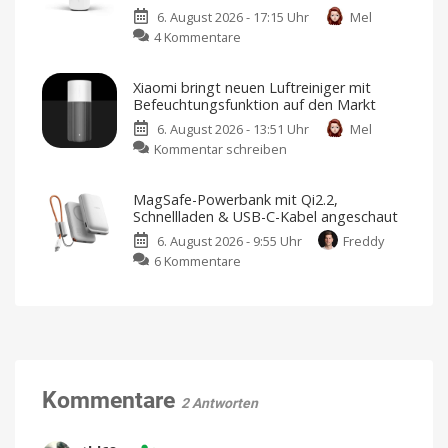
Verbesserte
Kamera?
6. August 2026 - 17:15 Uhr
Mel
ANC-
zu
4 Kommentare
Kopfhörer
Abode
mit
erweitert
frischem
Xiaomi bringt neuen Luftreiniger mit
Smart-
Design
Befeuchtungsfunktion auf den Markt
Home-
und
6. August 2026 - 13:51 Uhr
Mel
Portfolio:
neuen
zu
Kommentar schreiben
Zwei
Farben
Xiaomi
neue
Jetzt
für
bringt
Sensoren
349,95
MagSafe-Powerbank mit Qi2.2,
Euro
neuen
für
vorbestellen
Schnellladen & USB-C-Kabel angeschaut
Luftreiniger
Garagen,
6. August 2026 - 9:55 Uhr
Freddy
mit
Tore
zu
6 Kommentare
Befeuchtungsfunktion
und
MagSafe-
auf
mehr
Powerbank
den
Kompatibel
mit
mit
Markt
Apple
Home
Qi2.2,
Preis
und
Schnellladen
Verfügbarkeit
noch
&
offen
USB-
Kommentare
2 Antworten
C-
Kabel