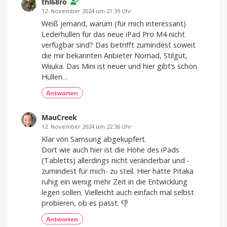
angeschaut
thl68ro
Mit
12. November 2024 um 21:39 Uhr
10.000
mAh
Weiß jemand, warum (für mich interessant)
von
Lisen
Lederhüllen für das neue iPad Pro M4 nicht
verfügbar sind? Das betrifft zumindest soweit
die mir bekannten Anbieter Nomad, Stilgut,
Wiiuka. Das Mini ist neuer und hier gibt‘s schon
Hüllen…
Antworten
MauCreek
12. November 2024 um 22:36 Uhr
Klar von Samsung abgekupfert.
Dort wie auch hier ist die Höhe des iPads
(Tabletts) allerdings nicht veränderbar und -
zumindest für mich- zu steil. Hier hätte Pitaka
ruhig ein wenig mehr Zeit in die Entwicklung
legen sollen. Vielleicht auch einfach mal selbst
probieren, ob es passt. 👎
Antworten