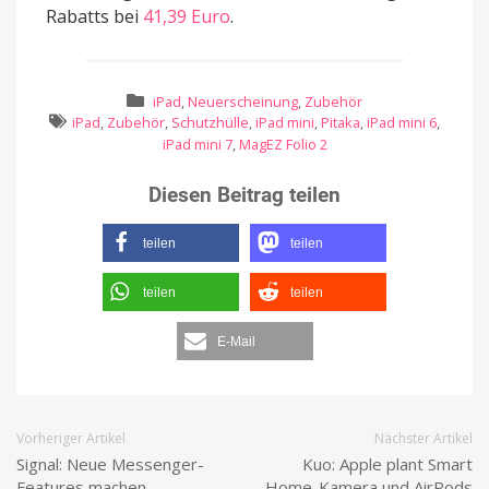
Rabatts bei
41,39 Euro
.
iPad
,
Neuerscheinung
,
Zubehör
iPad
,
Zubehör
,
Schutzhülle
,
iPad mini
,
Pitaka
,
iPad mini 6
,
iPad mini 7
,
MagEZ Folio 2
Diesen Beitrag teilen
teilen
teilen
teilen
teilen
E-Mail
Vorheriger Artikel
Nächster Artikel
Signal: Neue Messenger-
Kuo: Apple plant Smart
Features machen
Home-Kamera und AirPods