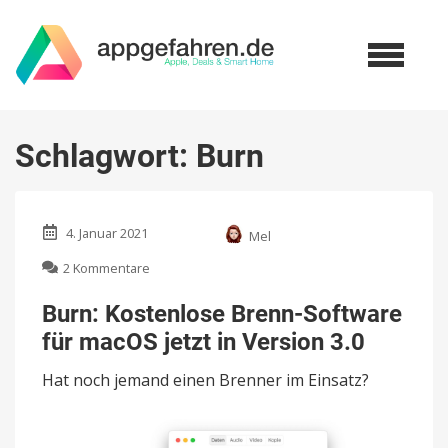
Schlagwort:
Burn
4. Januar 2021
Mel
zu
2 Kommentare
Burn:
Kostenlose
Burn: Kostenlose Brenn-Software
Brenn-
für macOS jetzt in Version 3.0
Software
für
Hat noch jemand einen Brenner im Einsatz?
macOS
jetzt
in
Version