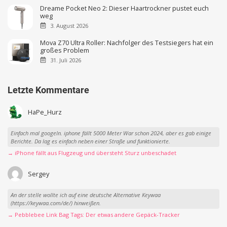
Dreame Pocket Neo 2: Dieser Haartrockner pustet euch
weg
3. August 2026
Mova Z70 Ultra Roller: Nachfolger des Testsiegers hat ein
großes Problem
31. Juli 2026
Letzte Kommentare
HaPe_Hurz
Einfach mal googeln. iphone fällt 5000 Meter War schon 2024, aber es gab einige
Berichte. Da lag es einfach neben einer Straße und funktionierte.
→ iPhone fällt aus Flugzeug und übersteht Sturz unbeschadet
Sergey
An der stelle wollte ich auf eine deutsche Alternative Keywaa
(https://keywaa.com/de/) hinweißen.
→ Pebblebee Link Bag Tags: Der etwas andere Gepäck-Tracker