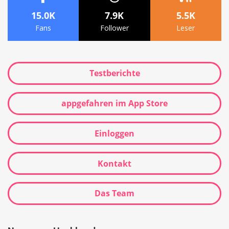
15.0K
7.9K
5.5K
Fans
Follower
Leser
Testberichte
appgefahren im App Store
Einloggen
Kontakt
Das Team