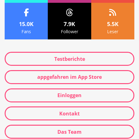
15.0K
7.9K
5.5K
Fans
Follower
Leser
Testberichte
appgefahren im App Store
Einloggen
Kontakt
Das Team