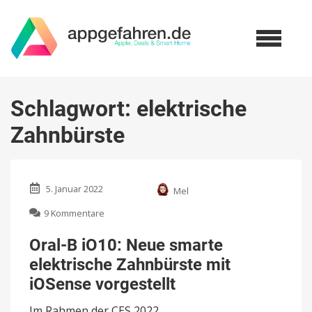
Schlagwort:
elektrische
Zahnbürste
5. Januar 2022
Mel
zu
9 Kommentare
Oral-
B
Oral-B iO10: Neue smarte
iO10:
elektrische Zahnbürste mit
Neue
smarte
iOSense vorgestellt
elektrische
Zahnbürste
Im Rahmen der CES 2022