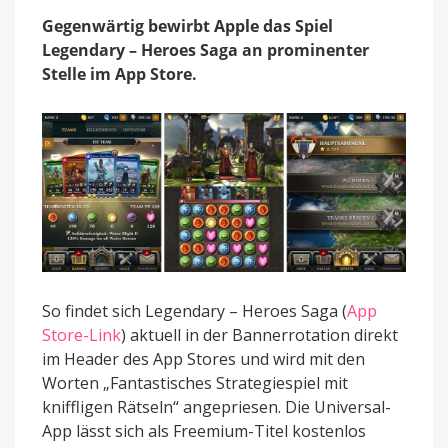
mit
Gegenwärtig bewirbt Apple das Spiel
Match3-
Legendary – Heroes Saga an prominenter
Gameplay,
Gilden
Stelle im App Store.
und
Events
So findet sich Legendary – Heroes Saga (
App
Store-Link
) aktuell in der Bannerrotation direkt
im Header des App Stores und wird mit den
Worten „Fantastisches Strategiespiel mit
kniffligen Rätseln“ angepriesen. Die Universal-
App lässt sich als Freemium-Titel kostenlos