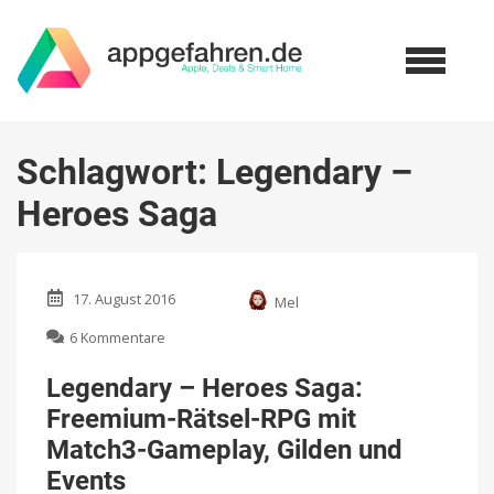
Schlagwort:
Legendary –
Heroes Saga
17. August 2016
Mel
zu
6 Kommentare
Legendary
–
Legendary – Heroes Saga:
Heroes
Freemium-Rätsel-RPG mit
Saga:
Freemium-
Match3-Gameplay, Gilden und
Rätsel-
Events
RPG