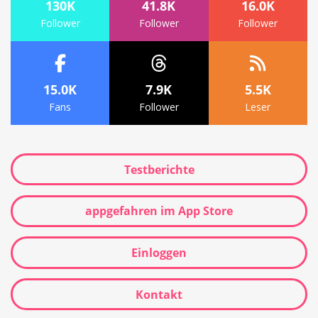
130K
41.8K
16.0K
Follower
Follower
Follower
15.0K
7.9K
5.5K
Fans
Follower
Leser
Testberichte
appgefahren im App Store
Einloggen
Kontakt