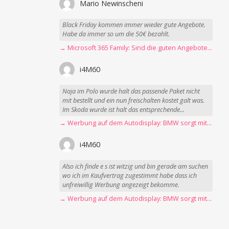
Mario Newinscheni
Black Friday kommen immer wieder gute Angebote.
Habe da immer so um die 50€ bezahlt.
→ Microsoft 365 Family: Sind die guten Angebote vorbei?
i4M60
Naja im Polo wurde halt das passende Paket nicht
mit bestellt und ein nun freischalten kostet galt was.
Im Skoda wurde ist halt das entsprechende...
→ Werbung auf dem Autodisplay: BMW sorgt mit Spider-Man-Werbung für scharfe Kritik
i4M60
Also ich finde e s ist witzig und bin gerade am suchen
wo ich im Kaufvertrag zugestimmt habe dass ich
unfreiwillig Werbung angezeigt bekomme.
→ Werbung auf dem Autodisplay: BMW sorgt mit Spider-Man-Werbung für scharfe Kritik