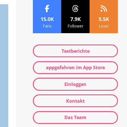
15.0K
7.9K
5.5K
Fans
Follower
Leser
Testberichte
appgefahren im App Store
Einloggen
Kontakt
Das Team