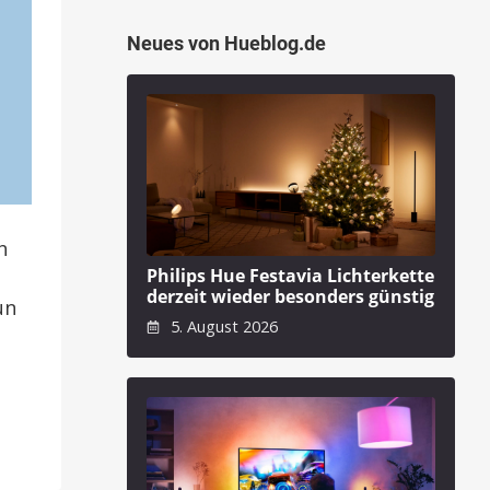
Neues von Hueblog.de
h
Philips Hue Festavia Lichterkette
derzeit wieder besonders günstig
un
5. August 2026