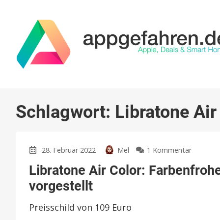
Schlagwort:
Libratone Air
zu
28. Februar 2022
Mel
1 Kommentar
Libraton
Libratone Air Color: Farbenfrohe
Air
Color:
vorgestellt
Farbenf
In-
Preisschild von 109 Euro
Ears