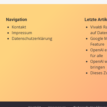
Navigation
Letzte Arti
Kontakt
Vivaldi 
Impressum
auf Date
Datenschutzerklärung
Google M
Feature
OpenAI e
für alle
OpenAI w
bringen
Dieses Z