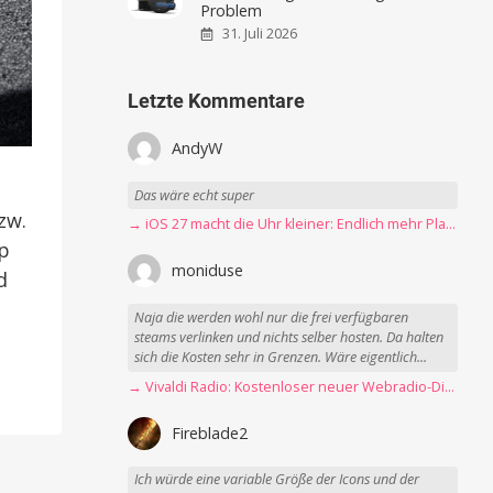
Problem
31. Juli 2026
Letzte Kommentare
AndyW
Das wäre echt super
zw.
→ iOS 27 macht die Uhr kleiner: Endlich mehr Platz fürs Hintergrundbild
pp
moniduse
d
Naja die werden wohl nur die frei verfügbaren
steams verlinken und nichts selber hosten. Da halten
sich die Kosten sehr in Grenzen. Wäre eigentlich...
→ Vivaldi Radio: Kostenloser neuer Webradio-Dienst mit Fokus auf Datenschutz
Fireblade2
Ich würde eine variable Größe der Icons und der