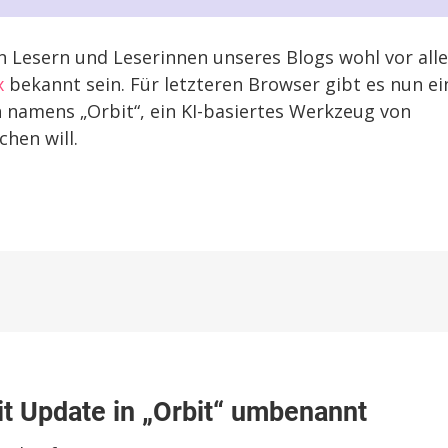
 Lesern und Leserinnen unseres Blogs wohl vor all
x
bekannt sein. Für letzteren Browser gibt es nun ei
n namens „Orbit“, ein KI-basiertes Werkzeug von
chen will.
:
it Update in „Orbit“ umbenannt
odon-