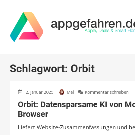
Schlagwort:
Orbit
zu
2. Januar 2025
Mel
Kommentar schreiben
Orb
Orbit: Datensparsame KI von Moz
Da
KI
Browser
vo
Moz
Liefert Website-Zusammenfassungen und be
als