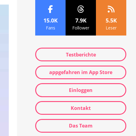
15.0K
7.9K
5.5K
Fans
Follower
Leser
Testberichte
appgefahren im App Store
Einloggen
Kontakt
Das Team