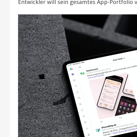
Entwickler will sein gesamtes App-Portfolio 
wird
mit
Upda
in
„Orbit
umbe