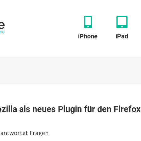
iPhone
iPad
it:
illa als neues Plugin für den Firefox
tensparsame
n
illa
antwortet Fragen