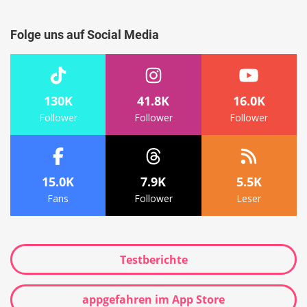
Suche
Folge uns auf Social Media
130K
41.8K
16.0K
Follower
Follower
Follower
15.0K
7.9K
5.5K
Fans
Follower
Leser
Testberichte
appgefahren im App Store