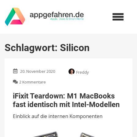
Schlagwort:
Silicon
20. November 2020
Freddy
zu
2 Kommentare
iFixit
Teardown:
iFixit Teardown: M1 MacBooks
M1
fast identisch mit Intel-Modellen
MacBooks
fast
Einblick auf die internen Komponenten
identisch
mit
Intel-
Modellen