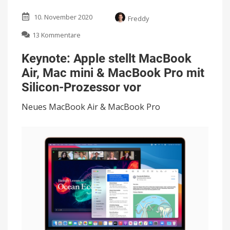
10. November 2020
Freddy
zu
13 Kommentare
Keynote:
Apple
Keynote: Apple stellt MacBook
stellt
Air, Mac mini & MacBook Pro mit
MacBook
Air,
Silicon-Prozessor vor
Mac
mini
Neues MacBook Air & MacBook Pro
&
MacBook
Pro
mit
Silicon-
Prozessor
vor