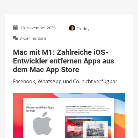
18. November 2020
Freddy
zu
8 Kommentare
Mac
mit
Mac mit M1: Zahlreiche iOS-
M1:
Entwickler entfernen Apps aus
Zahlreiche
iOS-
dem Mac App Store
Entwickler
entfernen
Facebook, WhatsApp und Co. nicht verfügbar
Apps
aus
dem
Mac
App
Store