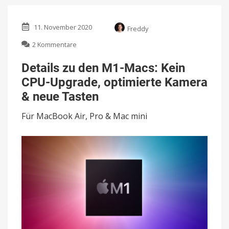
11. November 2020
Freddy
zu
2 Kommentare
Details
zu
Details zu den M1-Macs: Kein
den
CPU-Upgrade, optimierte Kamera
M1-
Macs:
& neue Tasten
Kein
CPU-
Für MacBook Air, Pro & Mac mini
Upgrade,
optimierte
Kamera
&
neue
Tasten